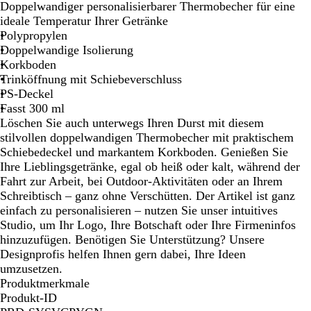
c
e
e
r
Doppelwandiger personalisierbarer Thermobecher für eine
h
i
i
a
ideale Temperatur Ihrer Getränke
w
ß
g
n
Polypropylen
a
e
z
Doppelwandige Isolierung
r
ö
Korkboden
z
s
Trinköffnung mit Schiebeverschluss
i
PS-Deckel
s
Fasst 300 ml
c
Löschen Sie auch unterwegs Ihren Durst mit diesem
h
stilvollen doppelwandigen Thermobecher mit praktischem
e
Schiebedeckel und markantem Korkboden. Genießen Sie
s
Ihre Lieblingsgetränke, egal ob heiß oder kalt, während der
M
Fahrt zur Arbeit, bei Outdoor-Aktivitäten oder an Ihrem
a
Schreibtisch – ganz ohne Verschütten. Der Artikel ist ganz
r
einfach zu personalisieren – nutzen Sie unser intuitives
i
Studio, um Ihr Logo, Ihre Botschaft oder Ihre Firmeninfos
n
hinzuzufügen. Benötigen Sie Unterstützung? Unsere
e
Designprofis helfen Ihnen gern dabei, Ihre Ideen
b
umzusetzen.
l
Produktmerkmale
a
Produkt-ID
u