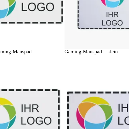
W
aming-Mauspad
Gaming-Mauspad – klein
e
i
ß