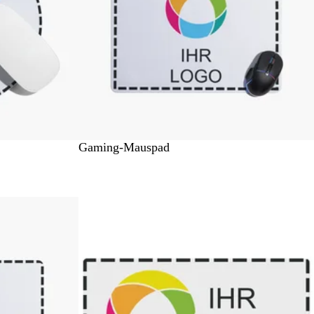
W
Gaming-Mauspad
e
i
ß