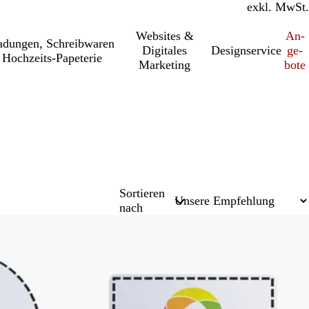
inkl. MwSt.
exkl. MwSt.
Websites &
An­­
a­dung­en, Schreib­wa­ren
Digitales
Designservice
ge­­
Hochzeits-Papeterie
Marketing
bo­­te
Sortieren
nach
Neu