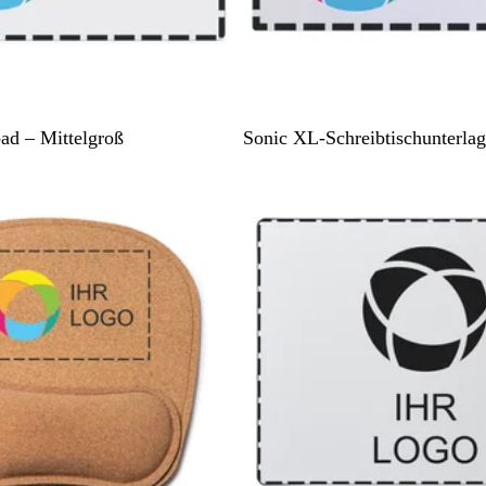
W
d – Mittelgroß
Sonic XL-Schreibtischunterla
e
i
ß