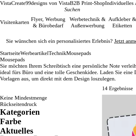
VistaCreate
99designs von Vista
B2B Print-Shop
Individuelles
Flyer, Werbung
Werbetechnik &
Aufkleber 
Visitenkarten
& Bürobedarf
Außenwerbung
Etiketten
Galeriebild
Sie wünschen sich ein personalisiertes Erlebnis?
Jetzt anm
1
von
Startseite
Werbeartikel
Technik
Mousepads
1
Mousepads
Sie möchten Ihrem Schreibtisch eine persönliche Note verlei
ideal fürs Büro und eine tolle Geschenkidee. Laden Sie eine 
Vorlagen aus, um direkt mit dem Design loszulegen.
Z
14 Ergebnisse
Keine Mindestmenge
Bestseller
Rückseitendruck
Kategorien
Farbe
B
G
S
W
Ak­tu­elles
l
r
c
e