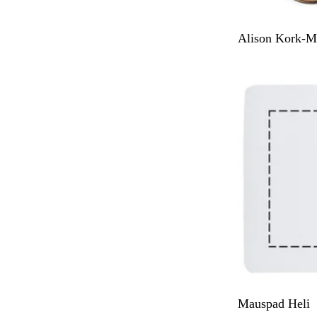
N
Alison Kork-M
a
t
u
r
W
Mauspad Heli