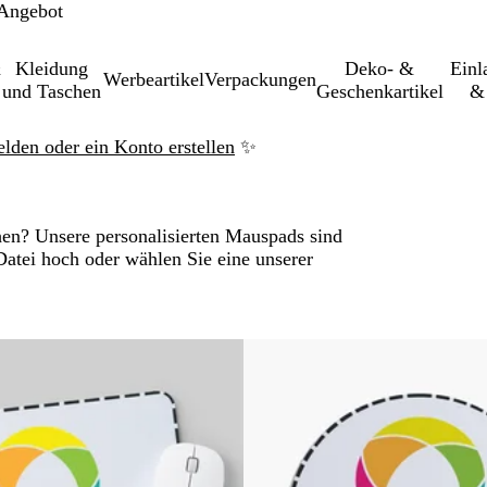
 Angebot
&
Kleidung
Deko- &
Einl­
Werbeartikel
Verpackungen
und Taschen
Geschenkartikel
& 
elden oder ein Konto erstellen
✨
hen? Unsere personalisierten Mauspads sind
Datei hoch oder wählen Sie eine unserer
u gefilterten Ergebnissen springen
Neu