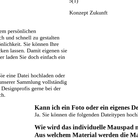
r
1
5
(
1
)
a
B
Konzept Zukunft
u
e
m
w
e
e
rem persönlichen
l
r
ch und schnell zu gestalten
i
t
önlichkeit. Sie können Ihre
e
u
ken lassen. Damit eigenen sie
r
n
r laden Sie doch einfach ein
t
g
ie eine Datei hochladen oder
t unserer Sammlung vollständig
 Designprofis gerne bei der
ch.
Kann ich ein Foto oder ein eigenes 
Ja. Sie können die folgenden Dateitypen hochla
Wie wird das individuelle Mauspad 
Aus welchem Material werden die Ma