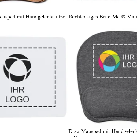
S
auspad mit Handgelenkstütze
Rechteckiges Brite-Mat® Mau
c
Nicht auf Lager
h
w
a
r
z
G
Drax Mauspad mit Handgelenk