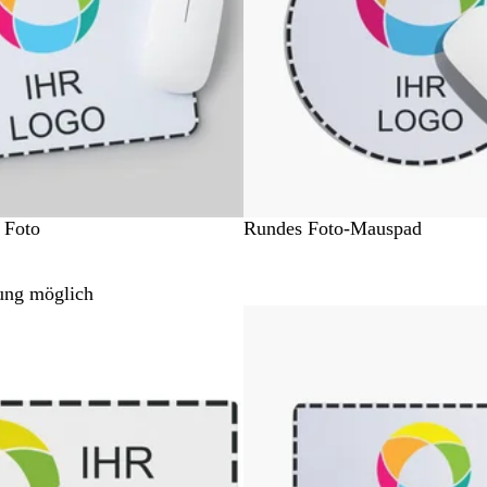
W
 Foto
Rundes Foto-Mauspad
e
i
ung möglich
ß