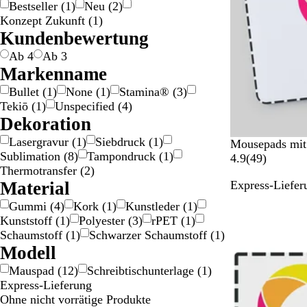
Bestseller
(
1
)
Neu
(
2
)
a
a
h
i
Konzept Zukunft
(
1
)
u
u
w
ß
Kundenbewertung
/
a
S
r
Ab 4
Ab 3
i
z
Markenname
l
Bullet
(
1
)
None
(
1
)
Stamina®
(
3
)
b
Tekiō
(
1
)
Unspecified
(
4
)
e
Dekoration
r
Lasergravur
(
1
)
Siebdruck
(
1
)
W
Mousepads mit
Sublimation
(
8
)
Tampondruck
(
1
)
e
4
4.9
(
49
)
Thermotransfer
(
2
)
i
9
Material
Express-Liefer
ß
B
e
Gummi
(
4
)
Kork
(
1
)
Kunstleder
(
1
)
w
Kunststoff
(
1
)
Polyester
(
3
)
rPET
(
1
)
e
Schaumstoff
(
1
)
Schwarzer Schaumstoff
(
1
)
r
Modell
t
Mauspad
(
12
)
Schreibtischunterlage
(
1
)
u
Express-Lieferung
n
Ohne nicht vorrätige Produkte
g