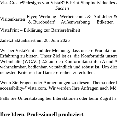
VistaCreate
99designs von Vista
B2B Print-Shop
Individuelles
Flyer, Werbung
Werbetechnik &
Aufkleber 
Visitenkarten
& Bürobedarf
Außenwerbung
Etiketten
VistaPrint – Erklärung zur Barrierefreiheit
Zuletzt aktualisiert am 28. Juni 2025
Wir bei VistaPrint sind der Meinung, dass unsere Produkte un
Erfahrung zu bieten. Unser Ziel ist es, die Konformität unser
Webinhalte (WCAG) 2.2 auf den Konformitätsstufen A und AA s
wahrnehmbar, bedienbar, verständlich und robust ist. Um dies
neuesten Kriterien für Barrierefreiheit zu erfüllen.
Wenn Sie Fragen oder Anmerkungen zu diesem Thema oder Prob
accessibility@vista.com
. Wir werden Ihre Anfragen nach Mög
Falls Sie Unterstützung bei Interaktionen oder beim Zugriff a
Ihre Ideen. Professionell produziert.