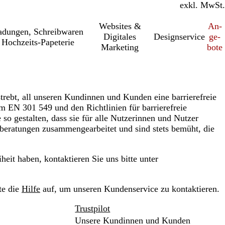
inkl. MwSt.
exkl. MwSt.
Websites &
An­­
a­dung­en, Schreib­wa­ren
Digitales
Designservice
ge­­
Hochzeits-Papeterie
Marketing
bo­­te
strebt, all unseren Kundinnen und Kunden eine barrierefreie
rm EN 301 549 und den Richtlinien für barrierefreie
o gestalten, dass sie für alle Nutzerinnen und Nutzer
tsberatungen zusammengearbeitet und sind stets bemüht, die
it haben, kontaktieren Sie uns bitte unter
te die
Hilfe
auf, um unseren Kundenservice zu kontaktieren.
Trustpilot
Unsere Kundinnen und Kunden