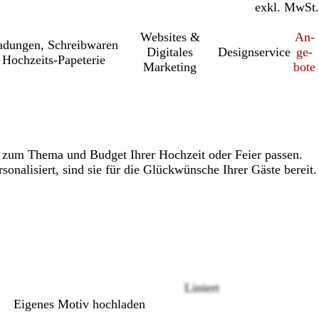
inkl. MwSt.
exkl. MwSt.
Websites &
An­­
a­dung­en, Schreib­wa­ren
Digitales
Designservice
ge­­
Hochzeits-Papeterie
Marketing
bo­­te
e zum Thema und Budget Ihrer Hochzeit oder Feier passen.
sonalisiert, sind sie für die Glückwünsche Ihrer Gäste bereit.
Loading
options
Liniert
Eigenes Motiv hochladen