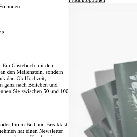
ken.
Schwenken.
Schwenken.
 Freunden
ng
. Ein Gästebuch mit den
an den Meilenstein, sondern
enk dar. Ob Hochzeit,
en ganz nach Belieben und
können Sie zwischen 50 und 100
t oder Ihrem Bed and Breakfast
ernehmen hat einen Newsletter