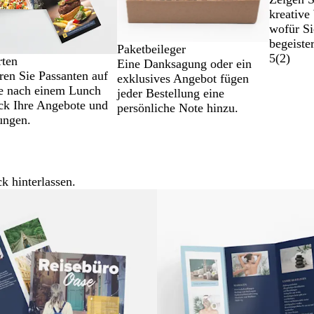
kreative
wofür Si
begeiste
Paketbeileger
5
(
2
)
rten
Eine Danksagung oder ein
ren Sie Passanten auf
exklusives Angebot fügen
e nach einem Lunch
jeder Bestellung eine
ck Ihre Angebote und
persönliche Note hinzu.
ungen.
k hinterlassen.