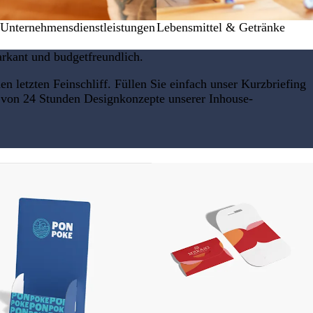
Unternehmensdienstleistungen
Lebensmittel & Getränke
rkant und budgetfreundlich.
n letzten Feinschliff. Füllen Sie einfach unser Kurzbriefing
b von 24 Stunden Designkonzepte unserer Inhouse-
ionen