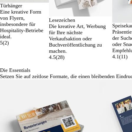
Türhänger
Eine kreative Form
von Flyern,
Lesezeichen
insbesondere für
Speiseka
Die kreative Art, Werbung
Hospitality-Betriebe
Präsentie
für Ihre nächste
ideal.
der Such
Verkaufsaktion oder
5
(
2
)
oder Sna
Buchveröffentlichung zu
Empfehl
machen.
4.1
(
11
)
4.5
(
28
)
Die Essentials
Setzen Sie auf zeitlose Formate, die einen bleibenden Eindruc