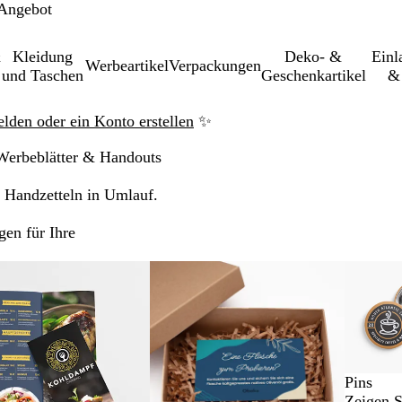
 Angebot
&
Kleidung
Deko- &
Einl­
Werbeartikel
Verpackungen
und Taschen
Geschenkartikel
& 
elden oder ein Konto erstellen
✨
Werbeblätter & Handouts
 Handzetteln in Umlauf.
en für Ihre
Pins
Zeigen S