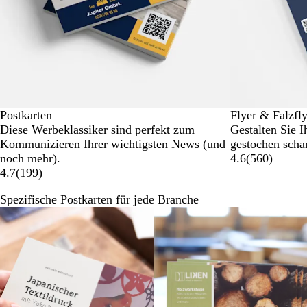
Postkarten
Flyer & Falzfl
Diese Werbeklassiker sind perfekt zum
Gestalten Sie I
Kommunizieren Ihrer wichtigsten News (und
gestochen scha
noch mehr).
4.6
(
560
)
4.7
(
199
)
Spezifische Postkarten für jede Branche
Galeriebilder
1
bis
6
von
6