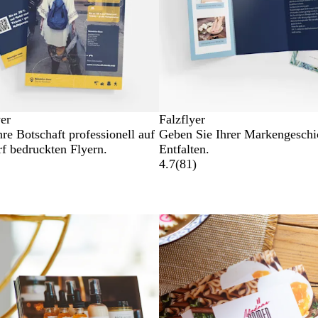
yer
Falzflyer
hre Botschaft professionell auf
Geben Sie Ihrer Markengeschi
rf bedruckten Flyern.
Entfalten.
4.7
(
81
)