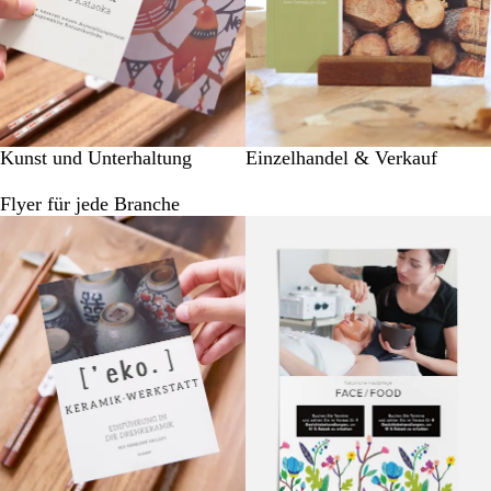
Kunst und Unterhaltung
Einzelhandel & Verkauf
Flyer für jede Branche
Galeriebilder
1
bis
6
von
6