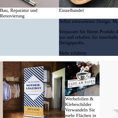
Bau, Reparatur und
Einzelhandel
Renovierung
Selbst entworfenes Design. Ma
Verpassen Sie Ihrem Produkt de
aus und erhalten Sie innerhal
Designprofis.
Mehr erfahren
Neue Optionen
Neue Optionen
Neue Opt
Werbefolien &
Klebeschilder
Verwandeln Sie
mehr Flächen in