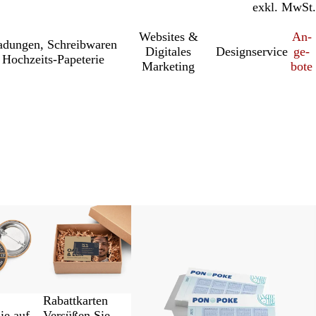
inkl. MwSt.
exkl. MwSt.
Websites &
An­­
a­dung­en, Schreib­wa­ren
Digitales
Designservice
ge­­
Hochzeits-Papeterie
Marketing
bo­­te
Rabattkarten
Versüßen Sie
ie auf