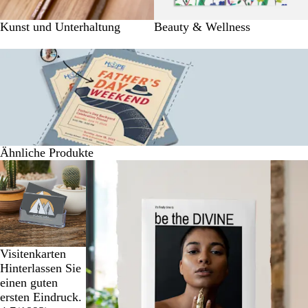
Kunst und Unterhaltung
Beauty & Wellness
Ähnliche Produkte
Galeriebilder
1
bis
2
von
6
Visitenkarten
Hinterlassen Sie
einen guten
ersten Eindruck.