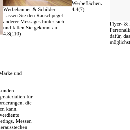
Werbeflächen.
Werbebanner & Schilder
4.4
(
7
)
Lassen Sie den Rauschpegel
anderer Messages hinter sich
Flyer- & 
und fallen Sie gekonnt auf.
Personali
4.8
(
110
)
dafür, da
möglichst
n
e Marke und
 Kunden
materialien für
orderungen, die
gen kann.
verdiente
etings,
Messen
herausstechen