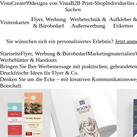
VistaCreate
99designs von Vista
B2B Print-Shop
Individuelles
Flyer, Werbung
Werbetechnik &
Aufkleber 
Visitenkarten
& Bürobedarf
Außenwerbung
Etiketten
Galeriebild
Sie wünschen sich ein personalisiertes Erlebnis?
Jetzt anm
1
von
Startseite
Flyer, Werbung & Bürobedarf
Marketingmaterialien
1
Werbeblätter & Handouts
Bringen Sie Ihre Werbemessage mit praktischen, gebrandeten
Druckfrische Ideen für Flyer & Co.
Denken Sie um die Ecke – mit kreativen Kommunikationsweg
Botschaft.
Galeriebilder
1
bis
2
von
7