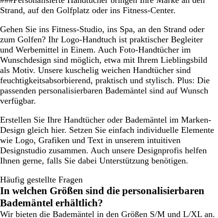
###Personalisierte Handtücher bringen Ihre Marke an den
i
e
g
i
Strand, auf den Golfplatz oder ins Fitness-Center.
s
l
e
s
/
b
Gehen Sie ins Fitness-Studio, ins Spa, an den Strand oder
W
e
zum Golfen? Ihr Logo-Handtuch ist praktischer Begleiter
e
i
und Werbemittel in Einem. Auch Foto-Handtücher im
i
g
Wunschdesign sind möglich, etwa mit Ihrem Lieblingsbild
ß
e
als Motiv. Unsere kuschelig weichen Handtücher sind
feuchtigkeitsabsorbierend, praktisch und stylisch. Plus: Die
passenden personalisierbaren Bademäntel sind auf Wunsch
verfügbar.
Erstellen Sie Ihre Handtücher oder Bademäntel im Marken-
Design gleich hier. Setzen Sie einfach individuelle Elemente
wie Logo, Grafiken und Text in unserem intuitiven
Designstudio zusammen. Auch unsere Designprofis helfen
Ihnen gerne, falls Sie dabei Unterstützung benötigen.
Häufig gestellte Fragen
In welchen Größen sind die personalisierbaren
Bademäntel erhältlich?
Wir bieten die Bademäntel in den Größen S/M und L/XL an.