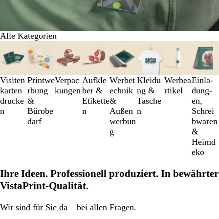
Alle Kategorien
Galeriebilder
1
bis
3
Visiten
Printwe
Verpac
Aufkle
Werbet
Kleidu
Werbea
Einl­a­
von
karten
rbung
kungen
ber &
echnik
ng &
rtikel
dung­
8
drucke
&
Etikette
&
Tasche
en,
n
Bürobe
n
Außen
n
Schrei
darf
werbun
b­wa­ren
g
&
Heimd
eko
Ihre Ideen. Professionell produziert. In bewährter
VistaPrint-Qualität.
Wir
sind für Sie da
– bei allen Fragen.