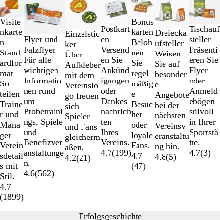
1
bis
Visite
Bonus
2
Postkart
Tischauf
nkarte
karten
Dreiecka
Einzelstic
von
en
Flyer und
steller
n
Beloh
ufsteller
ker
7
Versend
Falzflyer
Präsenti
Stand
nen
Weisen
Über
en Sie
Für alle
eren Sie
ardfor
Sie
Sie auf
Aufkleber
Ankünd
wichtigen
Flyer
mat
regel
besonder
mit dem
igungen
Informatio
oder
So
mäßig
e
Vereinslo
oder
nen rund
Anmeld
teilen
e
Angebote
go freuen
Dankes
um
ebögen
Traine
Besuc
bei der
sich
nachrich
Probetraini
stilvoll
r und
her
nächsten
Spieler
ten
ngs, Spiele
in Ihrer
Mana
oder
Vereinsv
und Fans
Ihres
und
Sportstä
ger
loyale
eranstaltu
gleicherm
Vereins.
Benefizver
tte.
Verein
Fans.
ng hin.
aßen.
4.7
(
199
)
anstaltunge
4.7
(
3
)
sdetail
4.7
4.8
(
5
)
4.2
(
21
)
n.
s mit
(
47
)
4.6
(
562
)
Stil.
4.7
(
1899
)
Erfolgsgeschichte