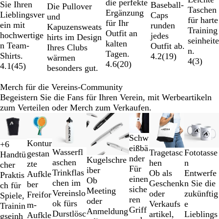
e
n
r
ö
die perfekte
Sie Ihren
Baseball-
Die Pullover
ß
h
i
r
w
ß
n
i
g
g
e
Taschen
i
t
a
n
Ergänzung
Lieblingsver
Caps
und
t
g
z
a
g
g
r
s
l
für harte
ß
h
u
i
für Ihr
ein mit
runden
Kapuzensweats
G
s
r
e
s
ü
b
g
Training
r
m
g
Outfit an
hochwertige
jedes
hirts im Design
r
b
z
b
n
l
r
seinheite
a
e
s
kalten
n Team-
Outfit ab.
Ihres Clubs
e
l
l
a
a
n.
z
l
b
Tagen.
Shirts.
4.2
(
19
)
wärmen
y
a
a
u
u
4
(
3
)
i
i
l
4.6
(
20
)
4.1
(
45
)
besonders gut.
u
u
t
e
a
r
u
Merch für die Vereins-Community
t
Begeistern Sie die Fans für Ihren Verein, mit Werbeartikeln
zum Verteilen oder Merch zum Verkaufen.
Galeriebilder
Neue Optionen
Neu
Neue Optionen
1
W
S
K
R
bis
Schw
Kontur
+
6
e
c
ö
o
2
eißbä
Z
O
D
F
W
S
Wasserfl
Fototasse
Tragetasc
gestan
Handtü
i
h
n
t
von
nder
i
r
u
r
W
W
W
Kugelschre
e
i
aschen
n
hen
zte
cher
ß
w
i
7
Für
t
a
n
a
e
e
e
iber
i
l
Trinkflas
Entwerfe
Ob als
Aufkle
Praktis
a
g
einen
r
n
k
n
i
i
i
Ob
ß
b
chen im
n Sie die
Geschenk
ber
ch für
r
s
siche
o
g
e
z
ß
ß
ß
Meeting
e
Vereinslo
zukünftig
oder
Freifor
Spiele,
z
b
ren
n
e
l
ö
/
/
/
oder
r
ok fürs
e
Verkaufs
m-
Trainin
l
Griff
e
g
s
C
G
R
Anmeldung
Durstlösc
Lieblings
artikel,
Aufkle
gseinh