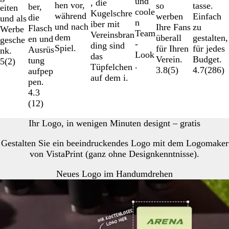
a
und
r
i
h
o
o
, die
hen vor,
tasse.
so
ber,
eiten
u
coole
a
s
r
l
s
Kugelschre
während
Einfach
werben
die
und als
n
u
c
o
d
é
iber mit
und nach
zu
Ihre Fans
Flasch
Werbe
Team
h
m
g
Vereinsbran
dem
gestalten,
überall
en und
gesche
-
e
o
ding sind
Spiel.
für jedes
für Ihren
Ausrüs
nk.
Look
s
l
das
Budget.
Verein.
tung
5
(
2
)
.
M
d
Tüpfelchen
4.7
(
286
)
3.8
(
5
)
aufpep
a
auf dem i.
pen.
r
4.3
i
(
12
)
n
e
Ihr Logo, in wenigen Minuten designt – gratis
b
l
Gestalten Sie ein beeindruckendes Logo mit dem Logomaker
a
von VistaPrint (ganz ohne Designkenntnisse).
u
Neues Logo im Handumdrehen