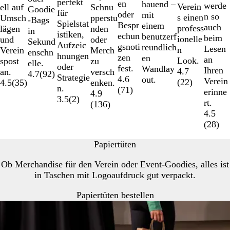
perfekt
en
hauend –
werde
Verein
Schnu
ell auf
Goodie
für
oder
mit
n so
s einen
pperstu
Umsch
-Bags
Spielstat
Bespr
einem
auch
profess
nden
lägen
in
istiken,
echun
benutzerf
beim
ionelle
oder
und
Sekund
Aufzeic
gsnoti
reundlich
Lesen
n
Merch
Verein
enschn
hnungen
zen
en
an
Look.
zu
spost
elle.
oder
fest.
Wandlay
Ihren
4.7
versch
an.
4.7
(
92
)
Strategie
4.6
out.
Verein
(
22
)
enken.
4.5
(
35
)
n.
(
71
)
erinne
4.9
3.5
(
2
)
rt.
(
136
)
4.5
(
28
)
Papiertüten
Ob Merchandise für den Verein oder Event-Goodies, alles ist
in Taschen mit Logoaufdruck gut verpackt.
Papiertüten bestellen