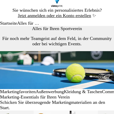
Galeriebild
Sie wünschen sich ein personalisiertes Erlebnis?
1
Jetzt anmelden oder ein Konto erstellen
✨
von
Startseite
Alles für …
1
Alles für Ihren Sportverein
Für noch mehr Teamgeist auf dem Feld, in der Community
oder bei wichtigen Events.
Marketingfavoriten
Außenwerbung
Kleidung & Taschen
Commu
Marketing-Essentials für Ihren Verein
Schicken Sie überzeugende Marketingmaterialien an den
Start.
Galeriebilder
Neue Optionen