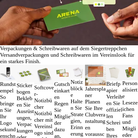
Verpackungen & Schreibwaren auf dem Siegertreppchen
Versandverpackungen und Schreibwaren im Vereinslook für
ein starkes Finish.
Galeriebilder
Neue Optionen
Neue Optionen
Neue Optione
1
bis
Notiz
Person
Briefp
Gutsch
Rundst
Sticker
2
Softcove
blöck
Jahrespla
alisiert
apier
einkart
empel
bogen
von
r-
e
ner
e
Verleih
en
So
Bekleb
8
Notizbü
Halte
Planen
Leseze
en Sie
Regen
bringe
en Sie
cher
n Sie
Sie Ihre
ichen
offiziel
Sie
n Sie
Ausrüst
Notizbü
Strate
Clubvera
Fans
len
Mitglie
Ihr
ungen,
cher mit
gien,
nstaltung
und
Schrei
der
Logo
Verpac
Vereinsl
Erinn
en
Mitgli
ben
dazu
sekund
kungen
ogo sind
erung
voraussc
eder
Ihres
an,
enschn
oder