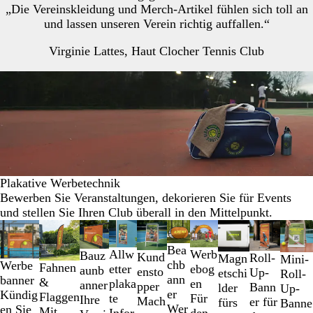
„Die Vereinskleidung und Merch-Artikel fühlen sich toll an
und lassen unseren Verein richtig auffallen.“
Virginie Lattes, Haut Clocher Tennis Club
Plakative Werbetechnik
Bewerben Sie Veranstaltungen, dekorieren Sie für Events
und stellen Sie Ihren Club überall in den Mittelpunkt.
Galeriebilder
Neue Optionen
Neue Optionen
Neu
Neue Optionen
Neue Optio
1
Bea
Werb
Allw
bis
Bauz
Kund
Roll-
Magn
Mini-
chb
Werbe
Fahnen
ebog
etter
2
aunb
ensto
Up-
etschi
Roll-
ann
banner
&
en
plaka
von
anner
pper
Bann
lder
Up-
er
Kündig
Flaggen
Für
te
10
Ihre
Mach
er für
fürs
Banne
Wer
en Sie
Mit