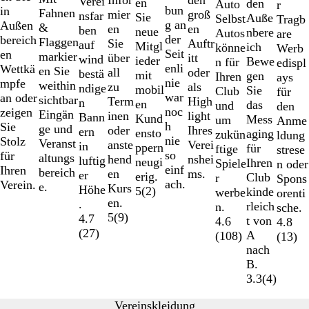
den
Infor
Verei
en
den
Auto
r
bun
in
Fahnen
groß
mier
nsfar
Sie
Auße
Selbst
Tragb
g an
Außen
&
en
en
ben
neue
nbere
Autos
are
der
bereich
Flaggen
Auftr
Sie
auf
Mitgl
ich
könne
Werb
Seit
en
markier
itt
über
wind
ieder
Bewe
n für
edispl
enli
Wettkä
en Sie
oder
all
bestä
mit
gen
Ihren
ays
nie
mpfe
weithin
als
zu
ndige
mobil
Sie
Club
für
war
an oder
sichtbar
High
Term
n
en
das
und
den
noc
zeigen
Eingän
light
inen
Bann
Kund
Mess
um
Anme
h
Sie
ge und
Ihres
oder
ern
ensto
aging
zukün
ldung
nie
Stolz
Veranst
Verei
anste
in
ppern
für
ftige
strese
so
für
altungs
nshei
hend
luftig
neugi
Ihren
Spiele
n oder
einf
Ihren
bereich
ms.
en
er
erig.
Club
r
Spons
ach.
Verein.
e.
Kurs
Höhe
5
(
2
)
kinde
werbe
orenti
en.
.
rleich
n.
sche.
5
(
9
)
4.7
t von
4.6
4.8
(
27
)
A
(
108
)
(
13
)
nach
B.
3.3
(
4
)
Vereinskleidung