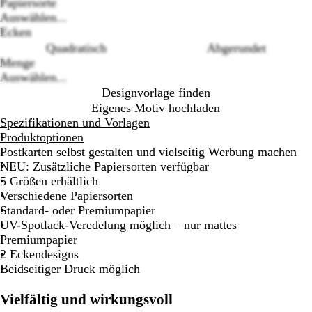
Loading
Papiersorte
options
Auswählen...
Ecken
Quadratisch
Abgerundet
Menge
Auswählen...
Designvorlage finden
Eigenes Motiv hochladen
Spezifikationen und Vorlagen
Produktoptionen
Postkarten selbst gestalten und vielseitig Werbung machen
NEU: Zusätzliche Papiersorten verfügbar
5 Größen erhältlich
Verschiedene Papiersorten
Standard- oder Premiumpapier
UV-Spotlack-Veredelung möglich – nur mattes
Premiumpapier
2 Eckendesigns
Beidseitiger Druck möglich
Vielfältig und wirkungsvoll