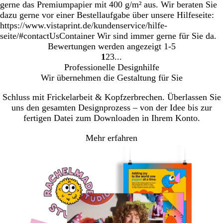
gerne das Premiumpapier mit 400 g/m² aus. Wir beraten Sie
dazu gerne vor einer Bestellaufgabe über unsere Hilfeseite:
https://www.vistaprint.de/kundenservice/hilfe-
seite/#contactUsContainer Wir sind immer gerne für Sie da.
Bewertungen werden angezeigt
1-5
1
2
3
Gehe
Gehe
Gehe
Professionelle Designhilfe
zu
zu
zu
Wir übernehmen die Gestaltung für Sie
Seite
Seite
Seite
Schluss mit Frickelarbeit & Kopfzerbrechen. Überlassen Sie
uns den gesamten Designprozess – von der Idee bis zur
fertigen Datei zum Downloaden in Ihrem Konto.
Mehr erfahren