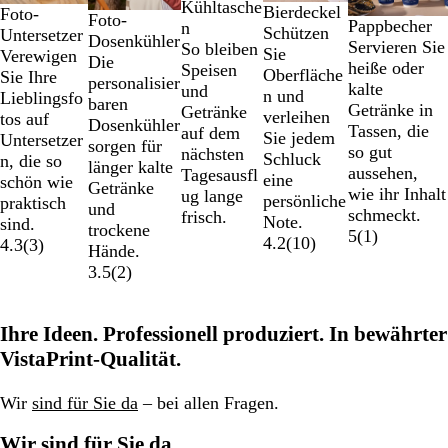
S
B
G
Kühltasche
von
Bierdeckel
Foto-
Foto-
Pappbecher
c
l
r
n
5
Schützen
Untersetzer
Dosenkühler
Servieren Sie
h
a
a
So bleiben
Sie
Verewigen
Die
heiße oder
w
u
u
Speisen
Oberfläche
Sie Ihre
personalisier
kalte
a
und
n und
Lieblingsfo
baren
Getränke in
r
Getränke
verleihen
tos auf
Dosenkühler
Tassen, die
z
auf dem
Sie jedem
Untersetzer
sorgen für
so gut
nächsten
Schluck
n, die so
länger kalte
aussehen,
Tagesausfl
eine
schön wie
Getränke
wie ihr Inhalt
ug lange
persönliche
praktisch
und
schmeckt.
frisch.
Note.
sind.
trockene
5
(
1
)
4.2
(
10
)
4.3
(
3
)
Hände.
3.5
(
2
)
Ihre Ideen. Professionell produziert. In bewährter
VistaPrint-Qualität.
Wir
sind für Sie da
– bei allen Fragen.
Wir sind für Sie da