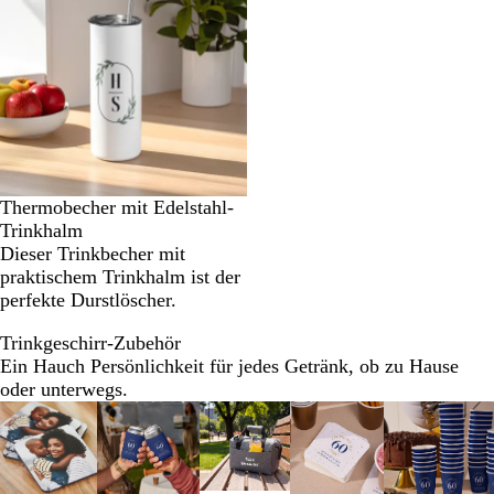
Thermobecher mit Edelstahl-
Trinkhalm
Dieser Trinkbecher mit
praktischem Trinkhalm ist der
perfekte Durstlöscher.
Trinkgeschirr-Zubehör
Ein Hauch Persönlichkeit für jedes Getränk, ob zu Hause
oder unterwegs.
Galeriebilder
Neue Optionen
1
bis
2