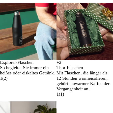
Explorer-Flaschen
+
2
W
H
R
G
So begleitet Sie immer ein
Thor-Flaschen
e
e
o
r
heißes oder eiskaltes Getränk.
Mit Flaschen, die länger als
i
l
t
a
1
(
2
)
12 Stunden wärmeisolieren,
ß
l
u
gehört lauwarmer Kaffee der
g
Vergangenheit an.
r
1
(
1
)
ü
n