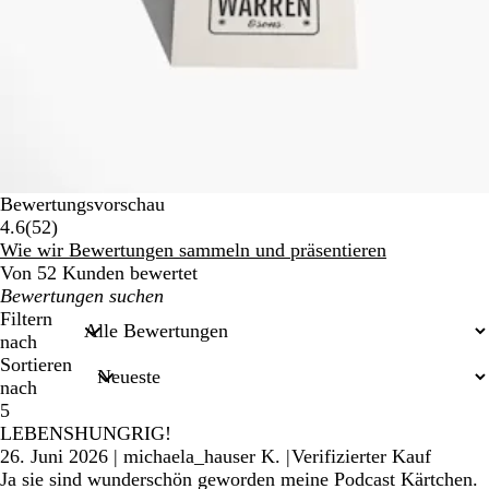
Bewertungsvorschau
52
4.6
(
52
)
Bewertungen
Wie wir Bewertungen sammeln und präsentieren
Von 52 Kunden bewertet
Meine
Sucheingaben
Filtern
nach
Sortieren
nach
5
LEBENSHUNGRIG!
26. Juni 2026
|
michaela_hauser K.
|
Verifizierter Kauf
Ja sie sind wunderschön geworden meine Podcast Kärtchen.