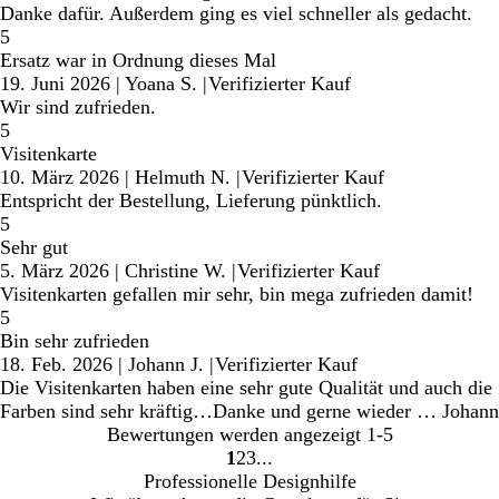
Danke dafür. Außerdem ging es viel schneller als gedacht.
5
Ersatz war in Ordnung dieses Mal
19. Juni 2026
|
Yoana S.
|
Verifizierter Kauf
Wir sind zufrieden.
5
Visitenkarte
10. März 2026
|
Helmuth N.
|
Verifizierter Kauf
Entspricht der Bestellung, Lieferung pünktlich.
5
Sehr gut
5. März 2026
|
Christine W.
|
Verifizierter Kauf
Visitenkarten gefallen mir sehr, bin mega zufrieden damit!
5
Bin sehr zufrieden
18. Feb. 2026
|
Johann J.
|
Verifizierter Kauf
Die Visitenkarten haben eine sehr gute Qualität und auch die
Farben sind sehr kräftig…Danke und gerne wieder … Johann
Bewertungen werden angezeigt
1-5
1
2
3
Gehe
Gehe
Gehe
Professionelle Designhilfe
zu
zu
zu