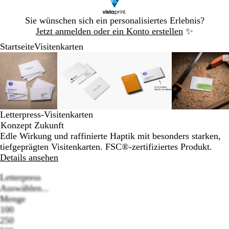
Galeriebild
Sie wünschen sich ein personalisiertes Erlebnis?
1
Jetzt anmelden oder ein Konto erstellen
✨
von
Startseite
Visitenkarten
1
Galeriebild
Vergrößer-/verkleinerbares
Zoom
Verwenden
Klicken
Vergrößer-/verkleinerbares
Zoom
Verwenden
Klicken
Vergrößer-/verkleinerb
Zoom
Verwenden
Klicken
Vergröß
Zoom
Verwen
Klicken
1
Bild
auf
Sie
zum
Bild
auf
Sie
zum
Bild
auf
Sie
zum
Bild
auf
Sie
zum
von
Minimum
die
Vergrößern
Minimum
die
Vergrößern
Minimum
die
Vergrößern
Minim
die
Vergröß
4
Tasten
Tasten
Tasten
Tasten
+
+
+
+
und
und
und
und
Letterpress-Visitenkarten
-
-
-
-
Konzept Zukunft
zum
zum
zum
zum
Edle Wirkung und raffinierte Haptik mit besonders starken,
Zoomen
Zoomen
Zoomen
Zoome
tiefgeprägten Visitenkarten. FSC®-zertifiziertes Produkt.
und
und
und
und
Details ansehen
die
die
die
die
Pfeiltasten
Pfeiltasten
Pfeiltasten
Pfeiltas
Letterpress
zum
zum
zum
zum
Auswählen...
Schwenken.
Schwenken.
Schwenken.
Schwen
Menge
100
250
Loading