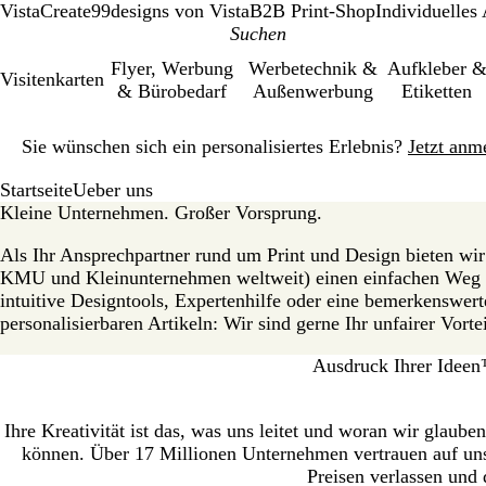
VistaCreate
99designs von Vista
B2B Print-Shop
Individuelles
Flyer, Werbung
Werbetechnik &
Aufkleber 
Visitenkarten
& Bürobedarf
Außenwerbung
Etiketten
Galeriebild
Sie wünschen sich ein personalisiertes Erlebnis?
Jetzt anm
1
von
Startseite
Ueber uns
1
Kleine Unternehmen. Großer Vorsprung.
Als Ihr Ansprechpartner rund um Print und Design bieten wi
KMU und Kleinunternehmen weltweit) einen einfachen Weg 
intuitive Designtools, Expertenhilfe oder eine bemerkenswert
personalisierbaren Artikeln: Wir sind gerne Ihr unfairer Vortei
Ausdruck Ihrer Idee
Ihre Kreativität ist das, was uns leitet und woran wir glaube
können. Über 17 Millionen Unternehmen vertrauen auf unse
Preisen verlassen und 