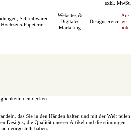
inkl. MwSt.
exkl. MwSt.
Websites &
An­­
a­dung­en, Schreib­wa­ren
Digitales
Designservice
ge­­
Hochzeits-Papeterie
Marketing
bo­­te
lichkeiten entdecken
rwandeln, das Sie in den Händen halten und mit der Welt teilen
n Designs, die Qualität unserer Artikel und die stimmigen
sich vorgestellt haben.