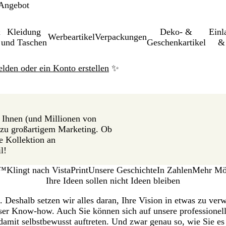
 Angebot
&
Kleidung
Deko- &
Einl­
Werbeartikel
Verpackungen
und Taschen
Geschenkartikel
& 
elden oder ein Konto erstellen
✨
r Ihnen (und Millionen von
zu großartigem Marketing. Ob
e Kollektion an
l!
n™
Klingt nach VistaPrint
Unsere Geschichte
In Zahlen
Mehr Mög
Ihre Ideen sollen nicht Ideen bleiben
n. Deshalb setzen wir alles daran, Ihre Vision in etwas zu ve
r Know-how. Auch Sie können sich auf unsere professionelle
damit selbstbewusst auftreten. Und zwar genau so, wie Sie es 