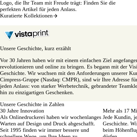
Logo, die Ihr Team mit Freude trägt: Finden Sie die
perfekten Artikel für jeden Anlass.
Kuratierte Kollektionen
Unsere Geschichte, kurz erzählt
Vor 30 Jahren haben wir mit einem einfachen Ziel angefange
revolutionieren und online zu bringen. Es begann mit der Visi
Geschichte. Wir wuchsen mit den Anforderungen unserer Kund
Cimpress-Gruppe (Nasdaq: CMPR), sind wir Ihre Adresse für p
jeden Anlass: von starker Werbetechnik, gebrandeter Teamk
hin zu einzigartigen Geschenken.
Unsere Geschichte in Zahlen
30 Jahre Innovation
Mehr als 17 M
Als Onlinedruckerei haben wir wochenlanges
Jede Kundin, j
Warten auf Design und Druck abgeschafft.
Geschichte. Wi
Seit 1995 finden wir immer bessere und
beim Höhenflug
schnellere Wege, um Ihre Ideen zu
dürfen.