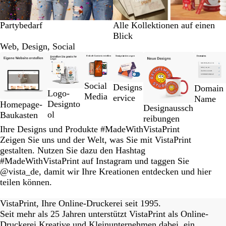
Partybedarf
Alle Kollektionen auf einen
Blick
Web, Design, Social
Galeriebilder
1
bis
Social
Designs
2
Domain
Logo-
Media
ervice
von
Name
Designto
Homepage-
Designaussch
6
ol
Baukasten
reibungen
Ihre Designs und Produkte #MadeWithVistaPrint
Zeigen Sie uns und der Welt, was Sie mit VistaPrint
gestalten. Nutzen Sie dazu den Hashtag
#MadeWithVistaPrint auf Instagram und taggen Sie
@vista_de, damit wir Ihre Kreationen entdecken und hier
teilen können.
eriordesignstudio
nstagram_user
nstagram_user
himmy.bang
flowerscove
thmadness
byangelina
on_harvest
arklebyjen
tersphoto
lemonade
s_studio
ydangfun
bymmlb
kaandco
Galeriebild
1
VistaPrint, Ihre Online-Druckerei seit 1995.
von
Seit mehr als 25 Jahren unterstützt VistaPrint als Online-
15
Druckerei Kreative und Kleinunternehmen dabei, ein