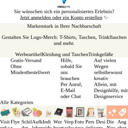
Galeriebild
Sie wünschen sich ein personalisiertes Erlebnis?
1
Jetzt anmelden oder ein Konto erstellen
✨
von
Markenstark in Ihrer Nachbarschaft
1
Gestalten Sie Logo-Merch: T-Shirts, Taschen, Trinkflaschen
und mehr.
Werbeartikel
Kleidung und Taschen
Trinkgefäße
Galeriebild
Gratis-Versand
Hilfe,
Auf vielen
1
Ohne
sobald Sie
Wegen
von
Mindestbestellwert
uns
selbstbewusst
3
brauchen
kreativ
Per Anruf,
Allein, mit
E-Mail
Designhilfe, mit
oder Chat
Designservice
Alle Kategorien
Galeriebilder
1
bis
Visit
Flye
Schil
Aufk
Indi
Wer
Verp
Foto
Pers
Desi
Die
Ang
3
enka
r,
der
leber
vidu
beart
acku
gesc
önlic
gns
Neu
ebot