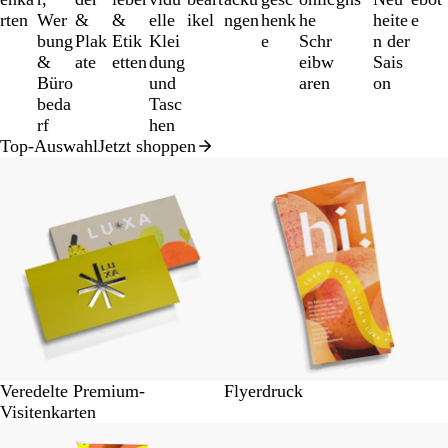
von
rten
Wer
&
&
elle
ikel
ngen
henk
he
heite
e
12
bung
Plak
Etik
Klei
e
Schr
n der
&
ate
etten
dung
eibw
Sais
Büro
und
aren
on
beda
Tasc
rf
hen
Top-Auswahl
Jetzt shoppen
Veredelte Premium-
Flyerdruck
Visitenkarten