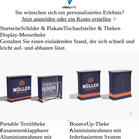
Galeriebild
Sie wünschen sich ein personalisiertes Erlebnis?
1
Jetzt anmelden oder ein Konto erstellen
✨
von
Startseite
Schilder & Plakate
Tischaufsteller & Theken
1
Display-Messetheke
Gestalten Sie einen einladenden Stand, der sich schnell und
leicht auf- und abbauen lässt.
Portable Textiltheke
BounceUp-Theke
Zusammenklappbarer
Aluminiumrahmen mit
Aluminiumrahmen mit
federbasiertem System