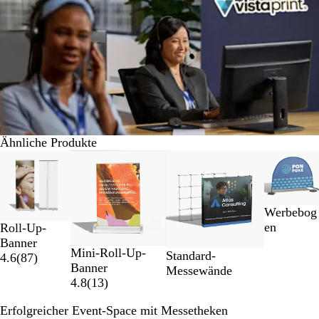
Ähnliche Produkte
Galeriebilder
1
bis
2
Werbebog
von
en
Roll-Up-
4
Banner
Mini-Roll-Up-
Standard-
4.6
(
87
)
Banner
Messewände
4.8
(
13
)
Erfolgreicher Event-Space mit Messetheken