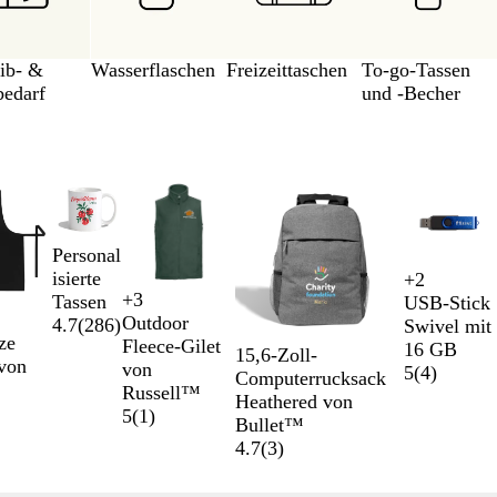
ib- &
Wasserflaschen
Freizeittaschen
To-go-Tassen
bedarf
und -Becher
Personal
isierte
+
2
S
B
L
G
+
3
Tassen
USB-Stick
W
F
S
F
c
l
i
r
Outdoor
4.7
(
286
)
Swivel mit
e
l
c
r
h
a
l
ü
ze
Fleece-Gilet
16 GB
15,6-Zoll-
i
a
h
a
w
u
a
n
 von
von
5
(
4
)
Computerrucksack
n
s
w
n
a
Russell™
Heathered von
r
c
a
z
r
5
(
1
)
Bullet™
o
h
r
ö
z
4.7
(
3
)
t
e
z
s
n
i
g
s