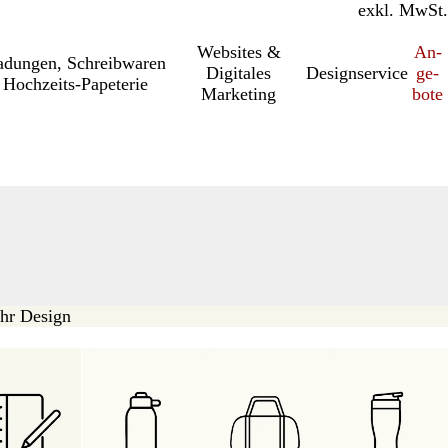
inkl. MwSt.
exkl. MwSt.
Websites &
An­­
a­dung­en, Schreib­wa­ren
Digitales
Designservice
ge­­
Hochzeits-Papeterie
Marketing
bo­­te
Ihr Design