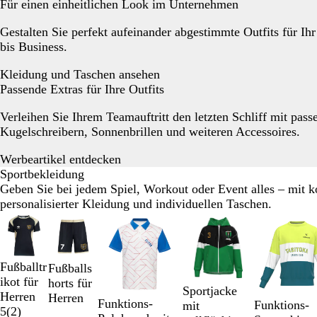
l
Für einen einheitlichen Look im Unternehmen
a
a
a
u
u
u
Gestalten Sie perfekt aufeinander abgestimmte Outfits für I
bis Business.
Kleidung und Taschen ansehen
Passende Extras für Ihre Outfits
Verleihen Sie Ihrem Teamauftritt den letzten Schliff mit pas
Kugelschreibern, Sonnenbrillen und weiteren Accessoires.
Werbeartikel entdecken
Sportbekleidung
Geben Sie bei jedem Spiel, Workout oder Event alles – mit k
personalisierter Kleidung und individuellen Taschen.
Galeriebilder
1
bis
2
Fußballtr
Fußballs
von
ikot für
horts für
Sportjacke
12
Herren
Herren
Funktions-
Funktions-
mit
5
(
2
)