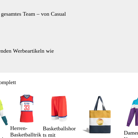
a
a
u
u
hr gesamtes Team – von Casual
senden Werbeartikeln wie
omplett
Herren-
Basketballshor
Dame
Basketballtrik
ts mit