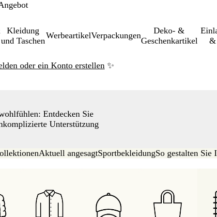
 Angebot
&
Kleidung
Deko- &
Einl­
Werbeartikel
Verpackungen
und Taschen
Geschenkartikel
& 
elden oder ein Konto erstellen
✨
 wohlfühlen: Entdecken Sie
unkomplizierte Unterstützung
ollektionen
Aktuell angesagt
Sportbekleidung
So gestalten Sie 