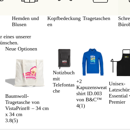
Hemden und
Kopfbedeckung
Tragetaschen
Schre
Blusen
en
Büro
r eines unserer
Wünschen.
Neue Optionen
Notizbuch
mit
+
2
Unisex-
W
R
M
K
Telefontas
Kapuzensweat
Latzschür
e
o
a
ö
che
shirt ID.003
Essential
i
t
r
n
Baumwoll-
von B&C™
Premier
ß
i
i
Tragetasche von
4
(
1
)
n
g
VistaPrint® – 34 cm
e
s
x 34 cm
b
b
3.8
(
5
)
l
l