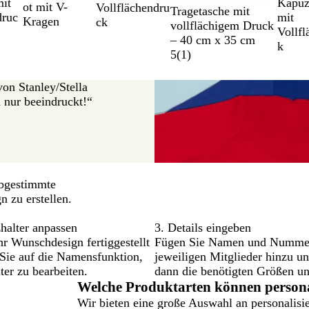
mit
Kapuz
ot mit V-
Vollflächendru
Tragetasche mit
druc
mit
Kragen
ck
vollflächigem Druck
Vollfl
– 40 cm x 35 cm
k
5
(
1
)
von Stanley/Stella
h nur beeindruckt!“
abgestimmte
n zu erstellen.
halter anpassen
3. Details eingeben
r Wunschdesign fertiggestellt
Fügen Sie Namen und Numme
 Sie auf die Namensfunktion,
jeweiligen Mitglieder hinzu u
ter zu bearbeiten.
dann die benötigten Größen u
Welche Produktarten können persona
Wir bieten eine große Auswahl an personalisie