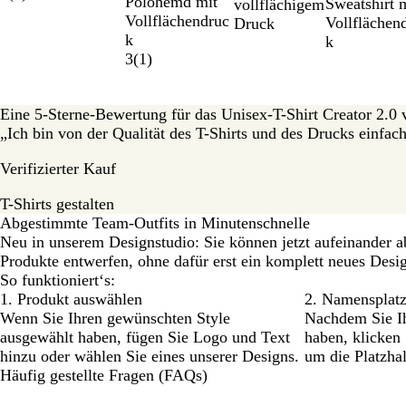
Polohemd mit
Sweatshirt 
vollflächigem
Vollflächendruc
Vollflächen
Druck
k
k
3
(
1
)
Eine 5-Sterne-Bewertung für das Unisex-T-Shirt Creator 2.0 
„Ich bin von der Qualität des T-Shirts und des Drucks einfac
Verifizierter Kauf
T-Shirts gestalten
Abgestimmte Team-Outfits in Minutenschnelle
Neu in unserem Designstudio: Sie können jetzt aufeinander 
Produkte entwerfen, ohne dafür erst ein komplett neues Desig
So funktioniert‘s:
1. Produkt auswählen
2. Namensplatz
Wenn Sie Ihren gewünschten Style
Nachdem Sie Ih
ausgewählt haben, fügen Sie Logo und Text
haben, klicken
hinzu oder wählen Sie eines unserer Designs.
um die Platzhal
Häufig gestellte Fragen (FAQs)