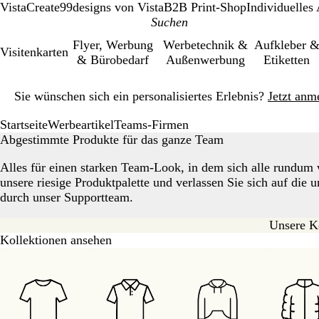
VistaCreate
99designs von Vista
B2B Print-Shop
Individuelles
Flyer, Werbung
Werbetechnik &
Aufkleber 
Visitenkarten
& Bürobedarf
Außenwerbung
Etiketten
Galeriebild
Sie wünschen sich ein personalisiertes Erlebnis?
Jetzt anm
1
von
Startseite
Werbeartikel
Teams-Firmen
1
Abgestimmte Produkte für das ganze Team
Alles für einen starken Team-Look, in dem sich alle rundum
unsere riesige Produktpalette und verlassen Sie sich auf die 
durch unser Supportteam.
Unsere K
Kollektionen ansehen
Galeriebilder
1
bis
8
von