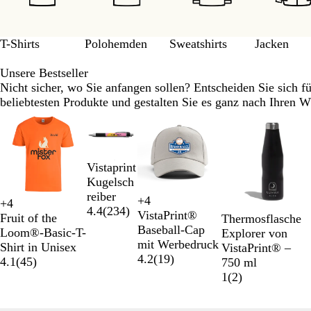
11
T-Shirts
Polohemden
Sweatshirts
Jacken
Unsere Bestseller
Nicht sicher, wo Sie anfangen sollen? Entscheiden Sie sich fü
beliebtesten Produkte und gestalten Sie es ganz nach Ihren 
Galeriebilder
1
bis
2
Vistaprint
von
Kugelsch
12
reiber
+
4
+
4
W
K
D
W
S
W
O
K
4.4
(
234
)
VistaPrint®
Fruit of the
Thermosflasche
a
ö
u
e
c
e
r
ö
Baseball-Cap
Loom®-Basic-T-
Explorer von
l
n
n
i
h
i
a
n
mit Werbedruck
Shirt in Unisex
VistaPrint® –
d
i
k
ß
w
ß
n
i
4.2
(
19
)
4.1
(
45
)
750 ml
g
g
e
a
g
g
1
(
2
)
r
s
l
r
e
s
ü
b
g
z
b
n
l
r