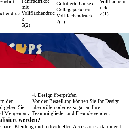
Fahrradtrikot
enshirt
Vollflächendr
Gefütterte Unisex-
mit
uck
Collegejacke mit
Vollflächendruc
ächendruc
2
(
1
)
Vollflächendruck
k
2
(
1
)
5
(
2
)
4. Design überprüfen
rn der
Vor der Bestellung können Sie Ihr Design
nd geben Sie
überprüfen oder es sogar an Ihre
nd Mengen an.
Teammitglieder und Freunde senden.
lisiert werden?
rbarer Kleidung und individuellen Accessoires, darunter T-