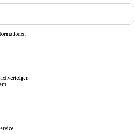
nformationen
achverfolgen
ern
ät
ervice