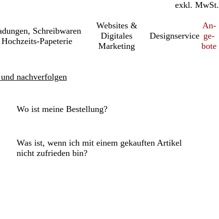
inkl. MwSt.
exkl. MwSt.
Websites &
An­­
a­dung­en, Schreib­wa­ren
Digitales
Designservice
ge­­
Hochzeits-Papeterie
Marketing
bo­­te
 und nachverfolgen
Wo ist meine Bestellung?
Was ist, wenn ich mit einem gekauften Artikel
nicht zufrieden bin?