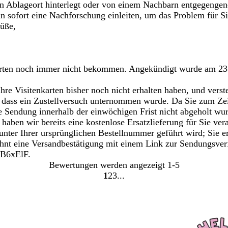
ten Ablageort hinterlegt oder von einem Nachbarn entgegenge
sofort eine Nachforschung einleiten, um das Problem für Sie 
rüße,
arten noch immer nicht bekommen. Angekündigt wurde am 23
hre Visitenkarten bisher noch nicht erhalten haben, und verst
, dass ein Zustellversuch unternommen wurde. Da Sie zum Ze
 Sendung innerhalb der einwöchigen Frist nicht abgeholt wurd
 haben wir bereits eine kostenlose Ersatzlieferung für Sie ver
g unter Ihrer ursprünglichen Bestellnummer geführt wird; Sie e
nt eine Versandbestätigung mit einem Link zur Sendungsverfo
47B6xElF.
Bewertungen werden angezeigt
1-5
1
2
3
Gehe
Gehe
Gehe
zu
zu
zu
Seite
Seite
Seite