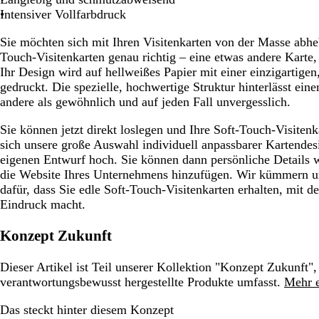
r
l
r
s
g
b
g
ü
Intensiver Vollfarbdruck
z
b
ü
a
r
l
r
n
l
n
Sie möchten sich mit Ihren Visitenkarten von der Masse abhe
a
a
a
a
Touch-Visitenkarten genau richtig – eine etwas andere Karte,
u
u
u
u
Ihr Design wird auf hellweißes Papier mit einer einzigartige
gedruckt. Die spezielle, hochwertige Struktur hinterlässt ein
andere als gewöhnlich und auf jeden Fall unvergesslich.
Sie können jetzt direkt loslegen und Ihre Soft-Touch-Visiten
sich unsere große Auswahl individuell anpassbarer Kartendes
eigenen Entwurf hoch. Sie können dann persönliche Details
die Website Ihres Unternehmens hinzufügen. Wir kümmern u
dafür, dass Sie edle Soft-Touch-Visitenkarten erhalten, mit 
Eindruck macht.
Konzept Zukunft
Dieser Artikel ist Teil unserer Kollektion "Konzept Zukunft",
verantwortungsbewusst hergestellte Produkte umfasst.
Mehr e
Das steckt hinter diesem Konzept