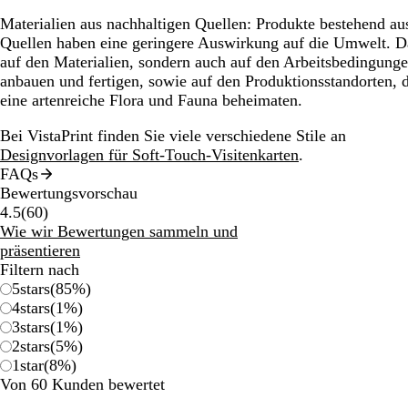
Materialien aus nachhaltigen Quellen:
Produkte bestehend aus
Quellen haben eine geringere Auswirkung auf die Umwelt. Da
auf den Materialien, sondern auch auf den Arbeitsbedingunge
anbauen und fertigen, sowie auf den Produktionsstandorten,
eine artenreiche Flora und Fauna beheimaten.
Bei VistaPrint finden Sie viele verschiedene Stile an
Designvorlagen für Soft-Touch-Visitenkarten
.
FAQs
Bewertungsvorschau
60
4.5
(
60
)
Bewertungen
Wie wir Bewertungen sammeln und
präsentieren
Filtern nach
5
stars
(
85
%)
4
stars
(
1
%)
3
stars
(
1
%)
2
stars
(
5
%)
1
star
(
8
%)
Von 60 Kunden bewertet