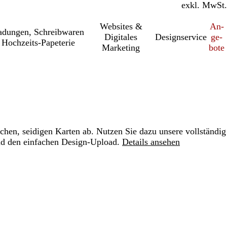
inkl. MwSt.
exkl. MwSt.
Websites &
An­­
a­dung­en, Schreib­wa­ren
Digitales
Designservice
ge­­
Hochzeits-Papeterie
Marketing
bo­­te
chen, seidigen Karten ab. Nutzen Sie dazu unsere vollständig
nd den einfachen Design-Upload.
Details ansehen
Loading