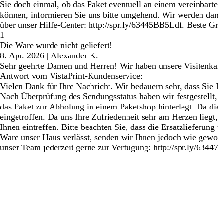
Sie doch einmal, ob das Paket eventuell an einem vereinbar
können, informieren Sie uns bitte umgehend. Wir werden dann 
über unser Hilfe-Center: http://spr.ly/63445BB5Ldf. Beste G
1
Die Ware wurde nicht geliefert!
8. Apr. 2026
|
Alexander K.
Sehr geehrte Damen und Herren! Wir haben unsere Visitenk
Antwort vom VistaPrint-Kundenservice:
Vielen Dank für Ihre Nachricht. Wir bedauern sehr, dass Sie I
Nach Überprüfung des Sendungsstatus haben wir festgestellt
das Paket zur Abholung in einem Paketshop hinterlegt. Da die
eingetroffen. Da uns Ihre Zufriedenheit sehr am Herzen liegt,
Ihnen eintreffen. Bitte beachten Sie, dass die Ersatzlieferun
Ware unser Haus verlässt, senden wir Ihnen jedoch wie gewoh
unser Team jederzeit gerne zur Verfügung: http://spr.ly/634