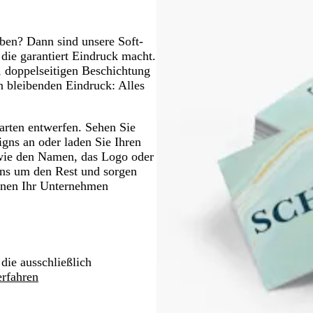
l
t
r
g
l
g
z
g
g
g
a
ü
r
i
r
r
r
r
n
ben? Dann sind unsere Soft-
a
l
a
a
a
a
 die garantiert Eindruck macht.
u
a
u
u
u
u
n, doppelseitigen Beschichtung
en bleibenden Eindruck: Alles
karten entwerfen. Sehen Sie
igns an oder laden Sie Ihren
 wie den Namen, das Logo oder
ns um den Rest und sorgen
denen Ihr Unternehmen
 die ausschließlich
rfahren