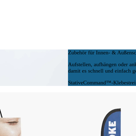
Zubehör für Innen- & Außensc
Aufstellen, aufhängen oder an
damit es schnell und einfach g
Stative
Command™-Klebestrei