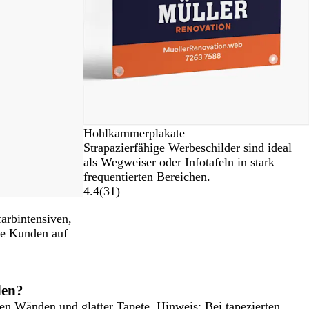
Hohlkammerplakate
Strapazierfähige Werbeschilder sind ideal
als Wegweiser oder Infotafeln in stark
frequentierten Bereichen.
4.4
(
31
)
arbintensiven,
ie Kunden auf
den?
en Wänden und glatter Tapete. Hinweis: Bei tapezierten