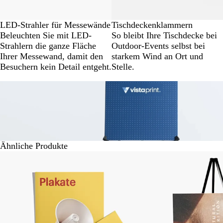
LED-Strahler für Messewände
Tischdeckenklammern
Beleuchten Sie mit LED-
So bleibt Ihre Tischdecke bei
Strahlern die ganze Fläche
Outdoor-Events selbst bei
Ihrer Messewand, damit den
starkem Wind an Ort und
Besuchern kein Detail entgeht.
Stelle.
Ähnliche Produkte
Galeriebilder
Neue Optionen
1
bis
2
von
4