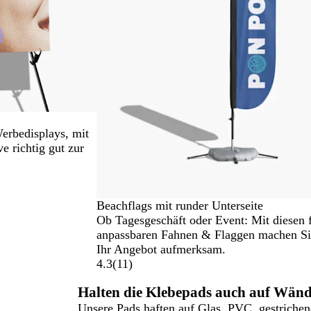
Werbedisplays, mit
e richtig gut zur
Beachflags mit runder Unterseite
Ob Tagesgeschäft oder Event: Mit diesen f
anpassbaren Fahnen & Flaggen machen S
Ihr Angebot aufmerksam.
4.3
(
11
)
Halten die Klebepads auch auf Wän
Unsere Pads haften auf Glas, PVC, gestrichen