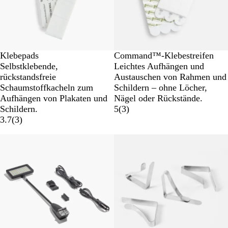
Klebepads
Command™-Klebestreifen
Selbstklebende,
Leichtes Aufhängen und
rückstandsfreie
Austauschen von Rahmen und
Schaumstoffkacheln zum
Schildern – ohne Löcher,
Aufhängen von Plakaten und
Nägel oder Rückstände.
Schildern.
5
(
3
)
3.7
(
3
)