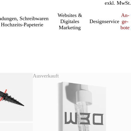
inkl. MwSt.
exkl. MwSt.
Websites &
An­­
a­dung­en, Schreib­wa­ren
Digitales
Designservice
ge­­
Hochzeits-Papeterie
Marketing
bo­­te
Ausverkauft