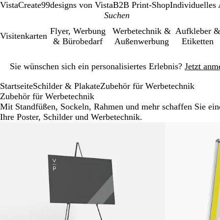
VistaCreate
99designs von Vista
B2B Print-Shop
Individuelles
Flyer, Werbung
Werbetechnik &
Aufkleber 
Visitenkarten
& Bürobedarf
Außenwerbung
Etiketten
Galeriebild
Sie wünschen sich ein personalisiertes Erlebnis?
Jetzt anm
1
von
Startseite
Schilder & Plakate
Zubehör für Werbetechnik
1
Zubehör für Werbetechnik
Mit Standfüßen, Sockeln, Rahmen und mehr schaffen Sie eine
Ihre Poster, Schilder und Werbetechnik.