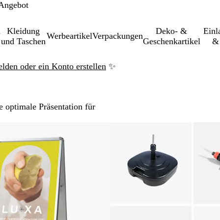
 Angebot
&
Kleidung
Deko- &
Einl­
Werbeartikel
Verpackungen
und Taschen
Geschenkartikel
& 
elden oder ein Konto erstellen
✨
 optimale Präsentation für