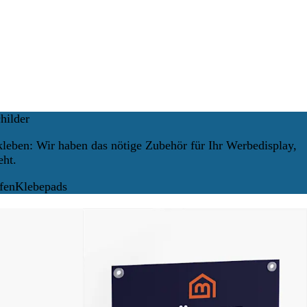
hilder
kleben: Wir haben das nötige Zubehör für Ihr Werbedisplay,
eht.
fen
Klebepads
Neue Optionen