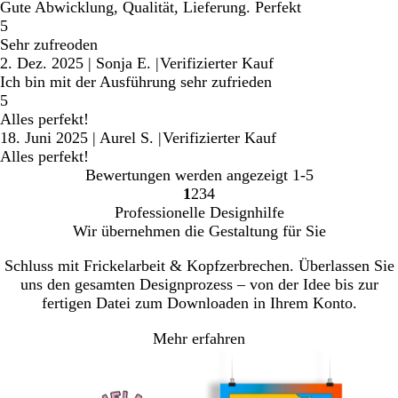
Gute Abwicklung, Qualität, Lieferung. Perfekt
5
Sehr zufreoden
2. Dez. 2025
|
Sonja E.
|
Verifizierter Kauf
Ich bin mit der Ausführung sehr zufrieden
5
Alles perfekt!
18. Juni 2025
|
Aurel S.
|
Verifizierter Kauf
Alles perfekt!
Bewertungen werden angezeigt
1-5
1
2
3
4
Gehe
Gehe
Gehe
Gehe
Professionelle Designhilfe
zu
zu
zu
zu
Wir übernehmen die Gestaltung für Sie
Seite
Seite
Seite
Seite
Schluss mit Frickelarbeit & Kopfzerbrechen. Überlassen Sie
uns den gesamten Designprozess – von der Idee bis zur
fertigen Datei zum Downloaden in Ihrem Konto.
Mehr erfahren