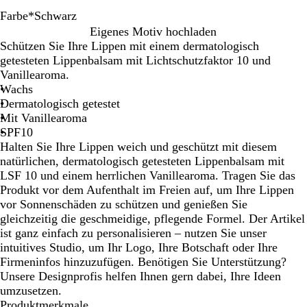
Farbe
*
Schwarz
S
R
G
W
B
O
H
R
T
T
B
O
F
H
Eigenes Motiv hochladen
c
o
e
e
l
r
e
o
r
ü
l
r
u
e
Schützen Sie Ihre Lippen mit einem dermatologisch
h
t
l
i
a
a
l
t
a
r
a
a
c
l
getesteten Lippenbalsam mit Lichtschutzfaktor 10 und
w
b
ß
u
n
l
t
n
k
u
n
h
l
Vanillearoma.
a
g
g
r
s
i
t
g
s
g
Wachs
r
e
r
a
p
s
r
e
i
r
Dermatologisch getestet
z
ü
n
a
a
t
a
ü
Mit Vanillearoma
n
s
r
n
r
n
SPF10
p
e
s
a
t
Halten Sie Ihre Lippen weich und geschützt mit diesem
a
n
p
n
r
natürlichen, dermatologisch getesteten Lippenbalsam mit
r
t
a
s
a
LSF 10 und einem herrlichen Vanillearoma. Tragen Sie das
e
r
p
n
Produkt vor dem Aufenthalt im Freien auf, um Ihre Lippen
n
e
a
s
vor Sonnenschäden zu schützen und genießen Sie
t
n
r
p
gleichzeitig die geschmeidige, pflegende Formel. Der Artikel
t
e
a
ist ganz einfach zu personalisieren – nutzen Sie unser
n
r
intuitives Studio, um Ihr Logo, Ihre Botschaft oder Ihre
t
e
Firmeninfos hinzuzufügen. Benötigen Sie Unterstützung?
n
Unsere Designprofis helfen Ihnen gern dabei, Ihre Ideen
t
umzusetzen.
Produktmerkmale