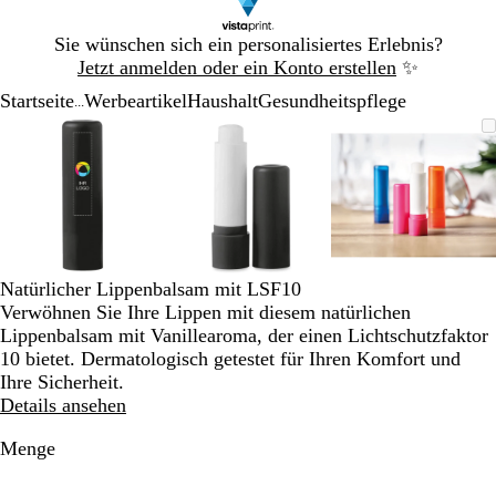
Galeriebild
Sie wünschen sich ein personalisiertes Erlebnis?
1
Jetzt anmelden oder ein Konto erstellen
✨
von
Startseite
Werbeartikel
Haushalt
Gesundheitspflege
1
...
Galeriebild
Vergrößer-/verkleinerbares
Zoom
Verwenden
Klicken
Vergrößer-/verkleinerbares
Zoom
Verwenden
Klicken
Vergrößer-
Zoom
Verwende
Klicken
1
Bild
auf
Sie
zum
Bild
auf
Sie
zum
Bild
auf
Sie
zum
von
Minimum
die
Vergrößern
Minimum
die
Vergrößern
Minimum
die
Vergrößer
3
Tasten
Tasten
Tasten
+
+
+
und
und
und
-
-
-
zum
zum
zum
Natürlicher Lippenbalsam mit LSF10
Zoomen
Zoomen
Zoomen
Verwöhnen Sie Ihre Lippen mit diesem natürlichen
und
und
und
Lippenbalsam mit Vanillearoma, der einen Lichtschutzfaktor
die
die
die
10 bietet. Dermatologisch getestet für Ihren Komfort und
Pfeiltasten
Pfeiltasten
Pfeiltasten
Ihre Sicherheit.
zum
zum
zum
Details ansehen
Schwenken.
Schwenken.
Schwenke
Menge