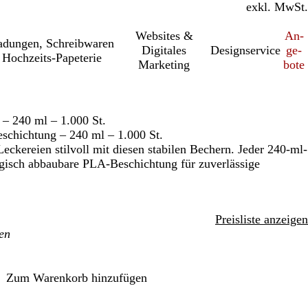
inkl. MwSt.
exkl. MwSt.
Websites &
An­­
a­dung­en, Schreib­wa­ren
Digitales
Designservice
ge­­
Hochzeits-Papeterie
Marketing
bo­­te
– 240 ml – 1.000 St.
schichtung – 240 ml – 1.000 St.
Leckereien stilvoll mit diesen stabilen Bechern. Jeder 240-ml-
ogisch abbaubare PLA-Beschichtung für zuverlässige
Preisliste anzeigen
Zum Warenkorb hinzufügen