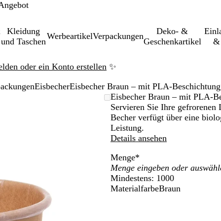
 Angebot
&
Kleidung
Deko- &
Einl­
Werbeartikel
Verpackungen
und Taschen
Geschenkartikel
& 
elden oder ein Konto erstellen
✨
packungen
Eisbecher
Eisbecher Braun – mit PLA-Beschichtung 
leinerbares
Eisbecher Braun – mit PLA-Be
Servieren Sie Ihre gefrorenen 
Becher verfügt über eine biol
Leistung.
Details ansehen
Menge
*
Mindestens: 1000
Materialfarbe
Braun
B
r
a