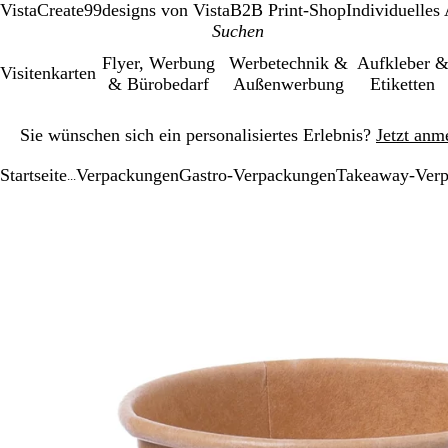
VistaCreate
99designs von Vista
B2B Print-Shop
Individuelles
Flyer, Werbung
Werbetechnik &
Aufkleber 
Visitenkarten
& Bürobedarf
Außenwerbung
Etiketten
Galeriebild
Sie wünschen sich ein personalisiertes Erlebnis?
Jetzt anm
1
von
Startseite
Verpackungen
Gastro-Verpackungen
Takeaway-Ver
1
...
Galeriebild
Vergrößer-/verk
Zoom
Verwenden
Klicken
1
Bild
auf
Sie
zum
von
Minimum
die
Vergrößern
1
Tasten
+
und
-
zum
Zoomen
und
die
Pfeiltasten
zum