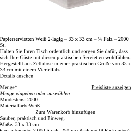
Papierservietten Weiß 2-lagig – 33 x 33 cm – ¼ Falz – 2000
St.
Halten Sie Ihren Tisch ordentlich und sorgen Sie dafür, dass
sich Ihre Gäste mit diesen praktischen Servietten wohlfühlen.
Hergestellt aus Zellulose in einer praktischen Größe von 33 x
33 cm mit einem Viertelfalz.
Details ansehen
Menge
*
Preisliste anzeigen
Mindestens: 2000
Materialfarbe
Weiß
W
Zum Warenkorb hinzufügen
e
Sauber, praktisch und Einweg.
i
Maße: 33 x 33 cm
ß
Gesamtmenge: 2.000 Stück, 250 pro Packung (8 Packungen)