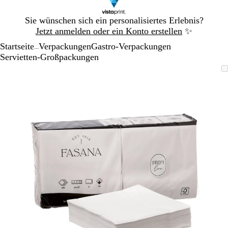
Galeriebild
Sie wünschen sich ein personalisiertes Erlebnis?
1
Jetzt anmelden oder ein Konto erstellen
✨
von
Startseite
Verpackungen
Gastro-Verpackungen
1
...
Servietten-Großpackungen
Galeriebild
Vergrößer-/verkleinerbares
Zoom
Verwenden
Klicken
1
Bild
auf
Sie
zum
von
Minimum
die
Vergrößern
1
Tasten
+
und
-
zum
Zoomen
und
die
Pfeiltasten
zum
Schwenken.