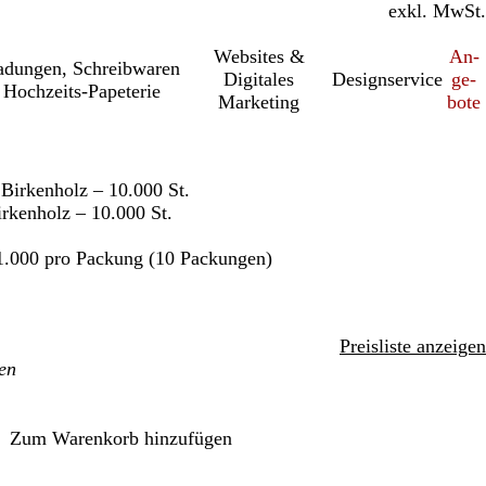
inkl. MwSt.
exkl. MwSt.
Websites &
An­­
a­dung­en, Schreib­wa­ren
Digitales
Designservice
ge­­
Hochzeits-Papeterie
Marketing
bo­­te
Birkenholz – 10.000 St.
rkenholz – 10.000 St.
1.000 pro Packung (10 Packungen)
Preisliste anzeigen
Zum Warenkorb hinzufügen