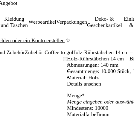
 Angebot
&
Kleidung
Deko- &
Einl­
Werbeartikel
Verpackungen
und Taschen
Geschenkartikel
& 
elden oder ein Konto erstellen
✨
und Zubehör
Zubehör Coffee to go
Holz-Rührstäbchen 14 cm – 
leinerbares
Holz-Rührstäbchen 14 cm – Bi
Abmessungen: 140 mm
Gesamtmenge: 10.000 Stück, 
Material: Holz
Details ansehen
Menge
*
Mindestens: 10000
Materialfarbe
Braun
B
r
a