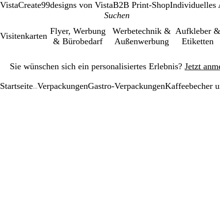
VistaCreate
99designs von Vista
B2B Print-Shop
Individuelles
Flyer, Werbung
Werbetechnik &
Aufkleber 
Visitenkarten
& Bürobedarf
Außenwerbung
Etiketten
Galeriebild
Sie wünschen sich ein personalisiertes Erlebnis?
Jetzt anm
1
von
Startseite
Verpackungen
Gastro-Verpackungen
Kaffeebecher 
1
...
Galeriebild
Vergrößer-/verk
Zoom
Verwenden
Klicken
1
Bild
auf
Sie
zum
von
Minimum
die
Vergrößern
1
Tasten
+
und
-
zum
Zoomen
und
die
Pfeiltasten
zum