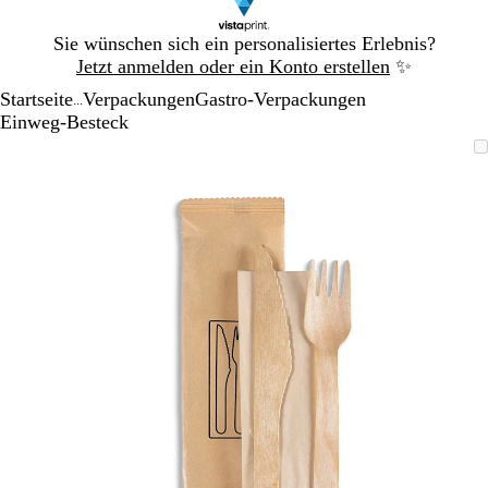
Galeriebild
Sie wünschen sich ein personalisiertes Erlebnis?
1
Jetzt anmelden oder ein Konto erstellen
✨
von
Startseite
Verpackungen
Gastro-Verpackungen
1
...
Einweg-Besteck
Galeriebild
Vergrößer-/verkleinerbares
Zoom
Verwenden
Klicken
1
Bild
auf
Sie
zum
von
Minimum
die
Vergrößern
1
Tasten
+
und
-
zum
Zoomen
und
die
Pfeiltasten
zum
Schwenken.