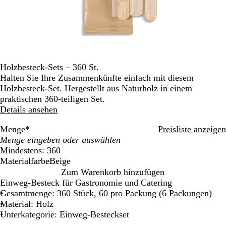
Holzbesteck-Sets – 360 St.
Halten Sie Ihre Zusammenkünfte einfach mit diesem
Holzbesteck-Set. Hergestellt aus Naturholz in einem
praktischen 360-teiligen Set.
Details ansehen
Menge
*
Preisliste anzeigen
Mindestens: 360
Materialfarbe
Beige
B
Zum Warenkorb hinzufügen
e
Einweg-Besteck für Gastronomie und Catering
i
Gesamtmenge: 360 Stück, 60 pro Packung (6 Packungen)
g
Material: Holz
e
Unterkategorie: Einweg-Besteckset