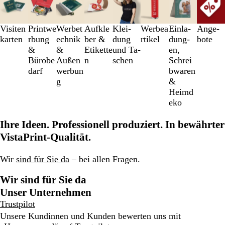
1
bis
3
Visiten
Printwe
Werbet
Aufkle
Klei­
Werbea
Einl­a­
An­­ge­­
von
karten
rbung
echnik
ber &
dung
rtikel
dung­
bo­­te
8
&
&
Etikette
und Ta­
en,
Bürobe
Außen
n
schen
Schrei
darf
werbun
b­wa­ren
g
&
Heimd
eko
Ihre Ideen. Professionell produziert. In bewährter
VistaPrint-Qualität.
Wir
sind für Sie da
– bei allen Fragen.
Wir sind für Sie da
Unser Unternehmen
Trustpilot
Unsere Kundinnen und Kunden bewerten uns mit