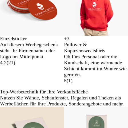
s
b
o
M
l
t
a
a
r
u
i
n
e
Einzelsticker
+
3
S
G
H
H
b
Auf diesem Werbegeschenk
Pullover &
c
r
e
e
l
steht Ihr Firmenname oder
Kapuzensweatshirts
h
a
l
l
a
Logo im Mittelpunkt.
Ob fürs Personal oder die
w
u
l
l
u
4.2
(
21
)
Kundschaft, eine wärmende
a
m
e
r
Schicht kommt im Winter wie
r
e
s
o
gerufen.
z
l
G
s
5
(
1
)
i
r
a
e
a
Top-Werbetechnik für Ihre Verkaufsfläche
r
f
Nutzen Sie Wände, Schaufenster, Regalen und Theken als
t
i
Werbeflächen für Ihre Produkte, Sonderangebote und mehr.
t
g
r
a