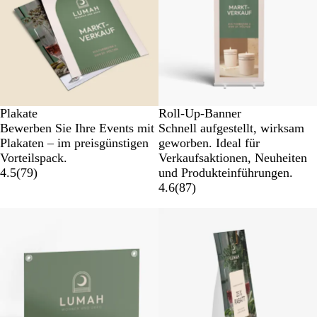
u
Plakate
Roll-Up-Banner
Bewerben Sie Ihre Events mit
Schnell aufgestellt, wirksam
Plakaten – im preisgünstigen
geworben. Ideal für
Vorteilspack.
Verkaufsaktionen, Neuheiten
4.5
(
79
)
und Produkteinführungen.
4.6
(
87
)
Neue Optionen