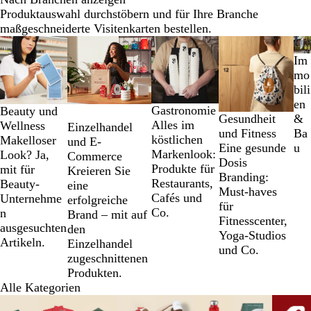
Produktauswahl durchstöbern und für Ihre Branche
maßgeschneiderte Visitenkarten bestellen.
Galeriebilder
1
Im
bis
mo
2
bili
von
en
Gastronomie
Beauty und
5
Gesundheit
&
Alles im
Wellness
Einzelhandel
und Fitness
Ba
köstlichen
Makelloser
und E-
Eine gesunde
u
Markenlook:
Look? Ja,
Commerce
Dosis
Produkte für
mit für
Kreieren Sie
Branding:
Restaurants,
Beauty-
eine
Must-haves
Cafés und
Unternehme
erfolgreiche
für
Co.
n
Brand – mit auf
Fitnesscenter,
ausgesuchten
den
Yoga-Studios
Artikeln.
Einzelhandel
und Co.
zugeschnittenen
Produkten.
Alle Kategorien
Galeriebilder