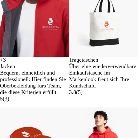
a
u
+
3
Tragetaschen
S
F
H
K
Jacken
Über eine wiederverwendbare
c
r
e
l
Bequem, einheitlich und
Einkaufstasche im
h
a
l
a
professionell: Hier finden Sie
Markenlook freut sich Ihre
w
n
l
s
Oberbekleidung fürs Team,
Kundschaft.
a
z
e
s
die diese Kriterien erfüllt.
3.8
(
5
)
r
ö
s
i
5
(
3
)
z
s
K
s
i
ö
c
Neue Optionen
s
n
h
c
i
e
h
g
s
e
s
R