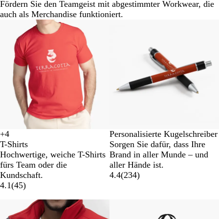
Fördern Sie den Teamgeist mit abgestimmter Workwear, die
auch als Merchandise funktioniert.
+
4
Personalisierte Kugelschreiber
S
W
O
K
T-Shirts
Sorgen Sie dafür, dass Ihre
c
e
r
ö
Hochwertige, weiche T-Shirts
Brand in aller Munde – und
h
i
a
n
fürs Team oder die
aller Hände ist.
w
ß
n
i
Kundschaft.
4.4
(
234
)
a
g
g
4.1
(
45
)
r
e
s
z
b
Neue Optionen
l