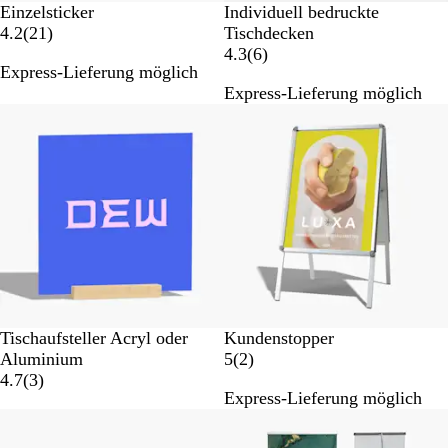
Einzelsticker
Individuell bedruckte
2
4.2
(
21
)
Tischdecken
1
6
4.3
(
6
)
Express-Lieferung möglich
B
B
Express-Lieferung möglich
e
e
w
w
e
e
r
r
t
t
u
u
n
n
g
g
e
e
n
n
Tischaufsteller Acryl oder
Kundenstopper
2
Aluminium
5
(
2
)
3
B
4.7
(
3
)
Express-Lieferung möglich
B
e
e
w
w
e