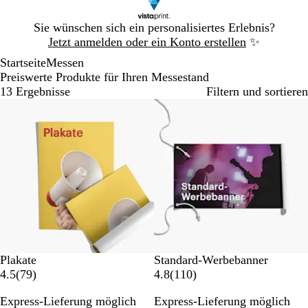
Galeriebild
Sie wünschen sich ein personalisiertes Erlebnis?
1
Jetzt anmelden oder ein Konto erstellen
✨
von
Startseite
Messen
1
Preiswerte Produkte für Ihren Messestand
13 Ergebnisse
Filtern und sortieren
Bestseller
Bestseller
Plakate
Standard-Werbebanner
7
1
4.5
(
79
)
4.8
(
110
)
9
1
Express-Lieferung möglich
Express-Lieferung möglich
B
0