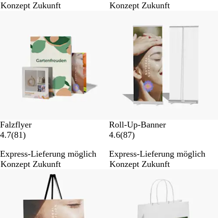
Konzept Zukunft
Konzept Zukunft
e
B
w
e
e
w
r
e
t
r
u
t
n
u
g
n
e
g
n
e
n
Falzflyer
Roll-Up-Banner
8
8
4.7
(
81
)
4.6
(
87
)
1
7
Express-Lieferung möglich
Express-Lieferung möglich
B
B
Konzept Zukunft
Konzept Zukunft
e
e
Neue Optionen
Bestseller
w
w
e
e
r
r
t
t
u
u