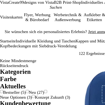
VistaCreate
99designs von Vista
B2B Print-Shop
Individuelles
Flyer, Werbung
Werbetechnik &
Aufkleber 
Visitenkarten
& Bürobedarf
Außenwerbung
Etiketten
Galeriebild
Sie wünschen sich ein personalisiertes Erlebnis?
Jetzt anm
1
von
Startseite
Individuelle Kleidung und Taschen
Kappen und Müt
1
Kopfbedeckungen mit Siebdruck-Veredelung
122 Ergebnisse
Keine Mindestmenge
Bestseller
Rückseitendruck
Kategorien
Farbe
B
B
B
G
G
G
G
G
L
O
P
R
S
W
M
Ak­tu­elles
e
l
r
e
o
r
r
r
i
r
i
o
c
e
e
Bestseller
(
5
)
Neu
(
27
)
i
a
a
l
l
a
a
ü
l
a
n
t
h
i
h
Neue Optionen
(
3
)
Konzept Zukunft
(
3
)
g
u
u
b
d
u
u
n
a
n
k
w
ß
r
Kundenbewertung
e
n
/
/
g
a
f