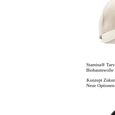
ü
k
n
B
Stamina® Tarv
e
Biobaumwolle
i
Konzept Zukun
g
Neue Optionen
e