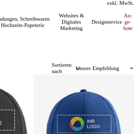
inkl. MwSt.
exkl. MwSt.
Websites &
An­­
a­dung­en, Schreib­wa­ren
Digitales
Designservice
ge­­
Hochzeits-Papeterie
Marketing
bo­­te
Sortieren
nach