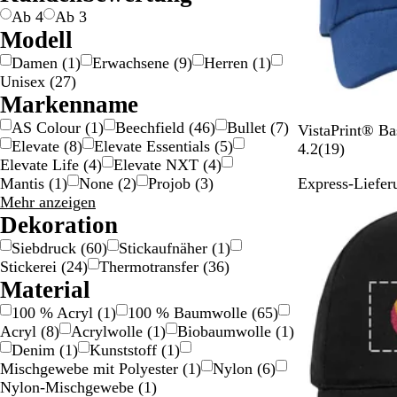
G
S
e
r
a
Ab 4
Ab 3
o
i
z
r
Modell
l
l
b
Damen
(
1
)
Erwachsene
(
9
)
Herren
(
1
)
d
b
i
Unisex
(
27
)
e
g
Markenname
r
AS Colour
(
1
)
Beechfield
(
46
)
Bullet
(
7
)
K
W
S
M
R
VistaPrint® Ba
Elevate
(
8
)
Elevate Essentials
(
5
)
ö
e
c
a
o
1
4.2
(
19
)
Elevate Life
(
4
)
Elevate NXT
(
4
)
n
i
h
r
t
9
Mantis
(
1
)
None
(
2
)
Projob
(
3
)
Express-Liefer
i
ß
w
i
B
Markenname
Mehr anzeigen
g
a
n
e
Auswahlmöglichkeiten
Dekoration
s
r
e
w
b
z
b
e
Siebdruck
(
60
)
Stickaufnäher
(
1
)
l
l
r
Stickerei
(
24
)
Thermotransfer
(
36
)
a
a
t
Material
u
u
u
100 % Acryl
(
1
)
100 % Baumwolle
(
65
)
n
Acryl
(
8
)
Acrylwolle
(
1
)
Biobaumwolle
(
1
)
g
Denim
(
1
)
Kunststoff
(
1
)
e
Mischgewebe mit Polyester
(
1
)
Nylon
(
6
)
n
Nylon-Mischgewebe
(
1
)