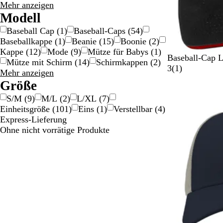
Material
Mehr anzeigen
Auswahlmöglichkeiten
Modell
Baseball Cap
(
1
)
Baseball-Caps
(
54
)
Baseballkappe
(
1
)
Beanie
(
15
)
Boonie
(
2
)
Kappe
(
12
)
Mode
(
9
)
Mütze für Babys
(
1
)
S
K
S
K
R
Baseball-Cap 
Mütze mit Schirm
(
14
)
Schirmkappen
(
2
)
c
ö
c
ö
o
1
3
(
1
)
Modell
Mehr anzeigen
h
n
h
n
t
B
Auswahlmöglichkeiten
Größe
Neue Optionen
w
i
w
i
/
e
S/M
(
9
)
M/L
(
2
)
L/XL
(
7
)
a
g
a
g
W
w
Einheitsgröße
(
101
)
Eins
(
1
)
Verstellbar
(
4
)
r
s
r
s
e
e
Express-Lieferung
z
b
z
b
i
r
Ohne nicht vorrätige Produkte
/
l
l
ß
t
R
a
a
u
o
u
u
n
t
/
g
W
e
i
ß