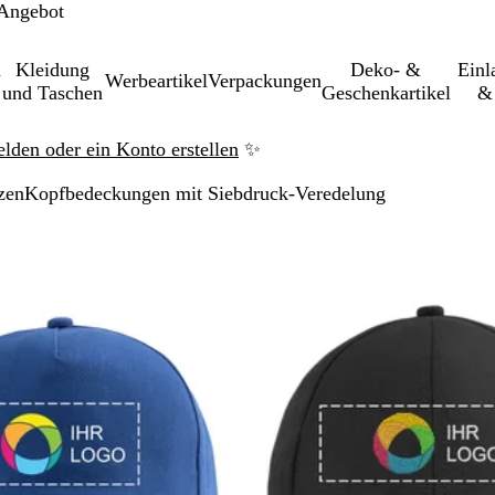
 Angebot
&
Kleidung
Deko- &
Einl­
Werbeartikel
Verpackungen
und Taschen
Geschenkartikel
& 
elden oder ein Konto erstellen
✨
zen
Kopfbedeckungen mit Siebdruck-Veredelung
Zu gefilterten Ergebnissen springen