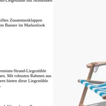
and-Liegestühle mit Armlehnen
n.
Schwenken.
Schwenken.
Schwenken.
wolltes Zusammenklappen
igem Banner im Markenlook
remium-Strand-Liegestühle
en. Mit robusten Rahmen aus
ern bieten diese Liegestühle
.