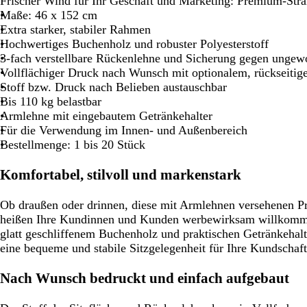
Frischer Wind für Ihr Geschäft und Marketing: Premium-Str
Schwenken.
Schwenken.
Schwenken.
Schwenken.
Schwenke
Maße: 46 x 152 cm
Extra starker, stabiler Rahmen
Hochwertiges Buchenholz und robuster Polyesterstoff
3-fach verstellbare Rückenlehne und Sicherung gegen unge
Vollflächiger Druck nach Wunsch mit optionalem, rückseit
Stoff bzw. Druck nach Belieben austauschbar
Bis 110 kg belastbar
Armlehne mit eingebautem Getränkehalter
Für die Verwendung im Innen- und Außenbereich
Bestellmenge: 1 bis 20 Stück
Komfortabel, stilvoll und markenstark
Ob draußen oder drinnen, diese mit Armlehnen versehenen P
heißen Ihre Kundinnen und Kunden werbewirksam willkomm
glatt geschliffenem Buchenholz und praktischen Getränkehalt
eine bequeme und stabile Sitzgelegenheit für Ihre Kundschaft
Nach Wunsch bedruckt und einfach aufgebaut