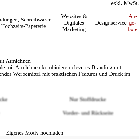
inkl. MwSt.
exkl. MwSt.
Websites &
An­­
a­dung­en, Schreib­wa­ren
Digitales
Designservice
ge­­
Hochzeits-Papeterie
Marketing
bo­­te
mit Armlehnen
le mit Armlehnen kombinieren cleveres Branding mit
endes Werbemittel mit praktischen Features und Druck im
n
cke
Nur Stoffdrucke
Loading
Vorder- und Rückseite
options
Eigenes Motiv hochladen