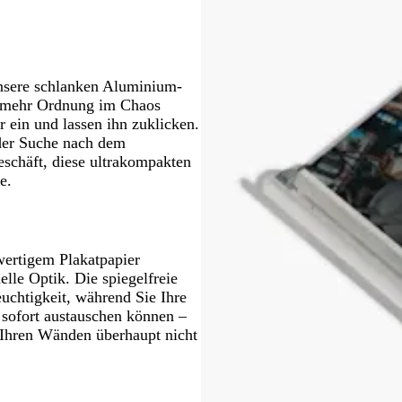
u
u
u
a
u
u
n
 Unsere schlanken Aluminium-
r mehr Ordnung im Chaos
 ein und lassen ihn zuklicken.
 der Suche nach dem
schäft, diese ultrakompakten
e.
wertigem Plakatpapier
elle Optik. Die spiegelfreie
uchtigkeit, während Sie Ihre
ofort austauschen können –
Ihren Wänden überhaupt nicht