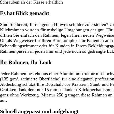
u
u
Schrauben an der Kasse erhältlich
Es hat Klick gemacht
Sind Sie bereit, Ihre eigenen Hinweisschilder zu erstellen?
Klickrahmen wurden für trubelige Umgebungen designt. Fü
öffnen Sie einfach den Rahmen, legen Ihren neuen Wegweiser
Ob als Wegweiser für Ihren Bürokomplex, für Patienten auf
Behandlungszimmer oder für Kunden in Ihrem Bekleidungsge
Rahmen passen in jeden Flur und jede noch so gedrängte Eck
Ihr Rahmen, Ihr Look
Jeder Rahmen besteht aus einer Aluminiumstruktur mit hoch
(135 g/m², satinierte Oberfläche) für eine elegante, profession
Abdeckung schützt Ihre Botschaft vor Kratzern, Staub und Fe
Grafiken dank dem nur 15 mm schlanken Klickmechanismus s
ganz ohne Werkzeug. Mit nur 250 g tragen diese Rahmen an 
auf.
Schnell angepasst und aufgehängt