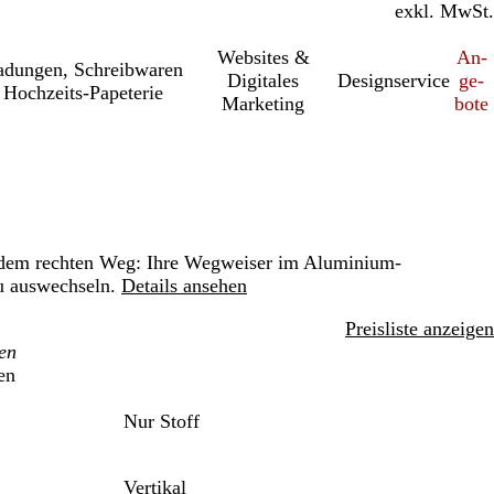
inkl. MwSt.
exkl. MwSt.
Websites &
An­­
a­dung­en, Schreib­wa­ren
Digitales
Designservice
ge­­
Hochzeits-Papeterie
Marketing
bo­­te
f dem rechten Weg: Ihre Wegweiser im Aluminium-
u auswechseln.
Details ansehen
Preisliste anzeigen
en
Nur Stoff
Vertikal