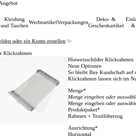
 Angebot
&
Kleidung
Deko- &
Einl­
Werbeartikel
Verpackungen
und Taschen
Geschenkartikel
& 
elden oder ein Konto erstellen
✨
er Klickrahmen
leinerbares
Vergrößer-/verkleinerbares
Zoom
Verwenden
Klicken
Hinweisschilder Klickrahmen
Bild
auf
Sie
zum
Neue Optionen
Minimum
die
Vergrößern
So bleibt Ihre Kundschaft au
Tasten
Klickrahmen lassen sich im N
+
Menge
*
und
-
Menge eingeben oder auswähl
zum
Produktpaket
*
Zoomen
Rahmen + Textilüberzug
und
die
Ausrichtung
*
Pfeiltasten
Horizontal
zum