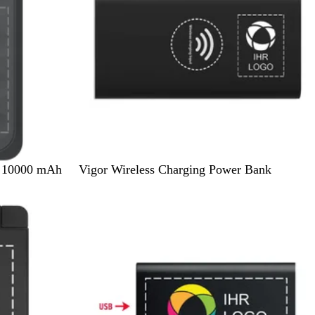
B
 10000 mAh
Vigor Wireless Charging Power Bank
l
a
c
k