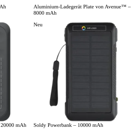
S
S
mAh
Aluminium-Ladegerät Plate von Avenue™ –
c
i
8000 mAh
h
l
Neu
w
b
a
e
r
r
z
A
 20000 mAh
Soldy Powerbank – 10000 mAh
r