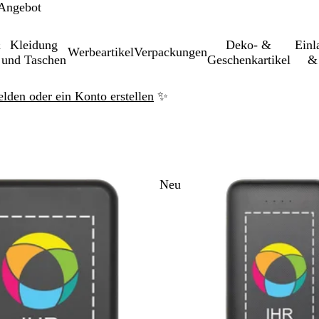
 Angebot
&
Kleidung
Deko- &
Einl­
Werbeartikel
Verpackungen
und Taschen
Geschenkartikel
& 
elden oder ein Konto erstellen
✨
u gefilterten Ergebnissen springen
Neu