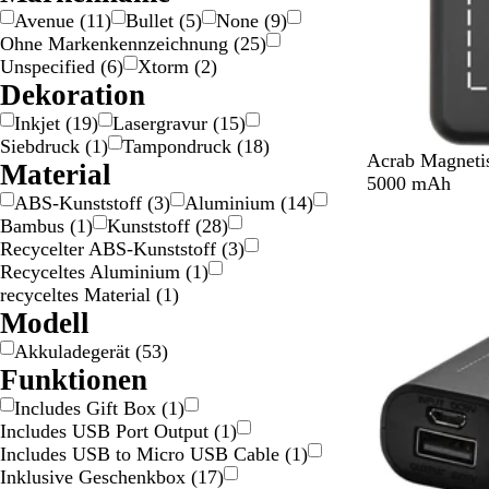
S
r
Avenue
(
11
)
Bullet
(
5
)
None
(
9
)
i
z
Ohne Markenkennzeichnung
(
25
)
l
Unspecified
(
6
)
Xtorm
(
2
)
b
Dekoration
e
Inkjet
(
19
)
Lasergravur
(
15
)
r
Siebdruck
(
1
)
Tampondruck
(
18
)
S
W
Acrab Magneti
Material
c
e
5000 mAh
ABS-Kunststoff
(
3
)
Aluminium
(
14
)
h
i
Bambus
(
1
)
Kunststoff
(
28
)
w
ß
Recycelter ABS-Kunststoff
(
3
)
a
Recyceltes Aluminium
(
1
)
r
recyceltes Material
(
1
)
z
Modell
Akkuladegerät
(
53
)
Funktionen
Includes Gift Box
(
1
)
Includes USB Port Output
(
1
)
Includes USB to Micro USB Cable
(
1
)
Inklusive Geschenkbox
(
17
)