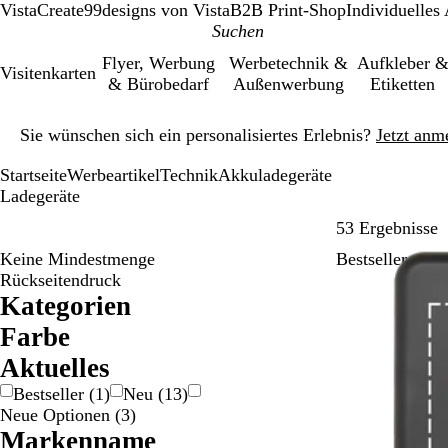
VistaCreate
99designs von Vista
B2B Print-Shop
Individuelles
Flyer, Werbung
Werbetechnik &
Aufkleber 
Visitenkarten
& Bürobedarf
Außenwerbung
Etiketten
Galeriebild
Sie wünschen sich ein personalisiertes Erlebnis?
Jetzt anm
1
von
Startseite
Werbeartikel
Technik
Akkuladegeräte
1
Ladegeräte
Z
53 Ergebnisse
Keine Mindestmenge
Bestseller
Rückseitendruck
Kategorien
Farbe
B
B
G
G
R
S
W
Ak­tu­elles
e
l
r
r
o
c
e
Bestseller
(
1
)
Neu
(
13
)
i
a
a
ü
t
h
i
Neue Optionen
(
3
)
g
u
u
n
w
ß
Markenname
e
/
a