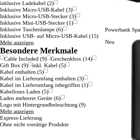
inklusive Ladekabel
(
2
)
Inklusive Micro-USB-Kabel
(
3
)
Inklusive Micro-USB-Stecker
(
3
)
Inklusive Mini-USB-Stecker
(
1
)
Inklusive Taschenlampe
(
6
)
S
K
W
Powerbank Sp
Inklusive USB- auf Micro-USB-Kabel
(
15
)
c
ö
e
Neu
Funktionen
Mehr anzeigen
h
n
i
Auswahlmöglichkeiten
Besondere Merkmale
w
i
ß
a
g
Cable Included
(
9
)
Geschenkbox
(
14
)
r
s
Gift Box
(
9
)
inkl. Kabel
(
5
)
z
b
Kabel enthalten
(
5
)
l
Kabel im Lieferumfang enthalten
(
3
)
a
Kabel im Lieferumfang inbegriffen
(
1
)
u
Kabelloses Laden
(
5
)
Laden mehrerer Geräte
(
6
)
Logo mit Hintergrundbeleuchtung
(
9
)
Besondere
Mehr anzeigen
Merkmale
Express-Lieferung
Auswahlmöglichkeiten
Ohne nicht vorrätige Produkte