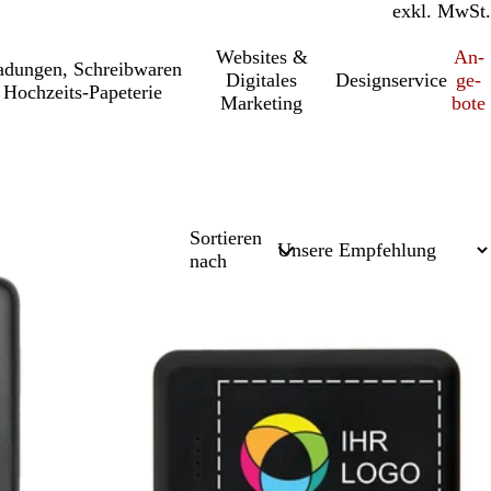
inkl. MwSt.
exkl. MwSt.
Websites &
An­­
a­dung­en, Schreib­wa­ren
Digitales
Designservice
ge­­
Hochzeits-Papeterie
Marketing
bo­­te
Sortieren
nach