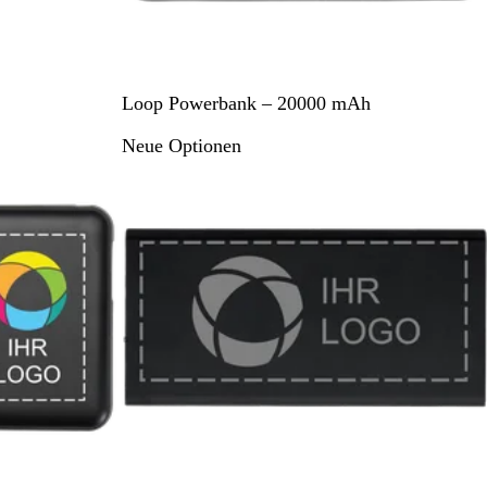
S
Loop Powerbank – 20000 mAh
c
Neue Optionen
h
w
a
r
z