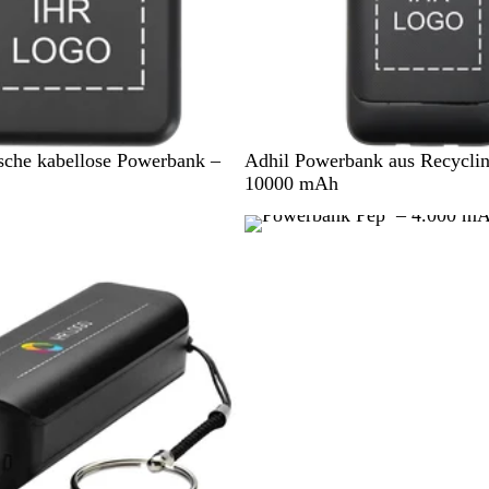
S
W
sche kabellose Powerbank –
Adhil Powerbank aus Recyclin
c
e
10000 mAh
h
i
w
ß
a
r
z