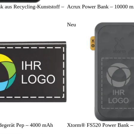
S
W
k aus Recycling-Kunststoff –
Acrux Power Bank – 10000 
c
e
h
i
Neu
w
ß
a
r
z
M
egerät Pep – 4000 mAh
Xtorm® FS520 Power Bank –
i