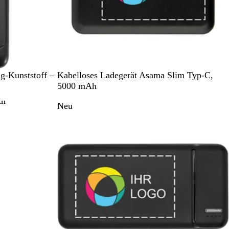
S
W
g-Kunststoff –
Kabelloses Ladegerät Asama Slim Typ-C,
c
e
5000 mAh
h
i
Neu
w
ß
a
r
z