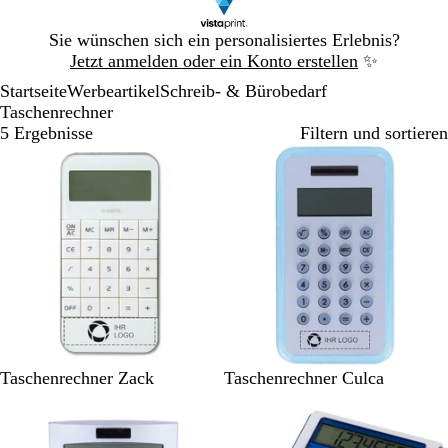
Galeriebild
Sie wünschen sich ein personalisiertes Erlebnis?
1
Jetzt anmelden oder ein Konto erstellen
✨
von
Startseite
Werbeartikel
Schreib- & Bürobedarf
1
Taschenrechner
5 Ergebnisse
Filtern und sortieren
W
B
Taschenrechner Zack
Taschenrechner Culca
e
l
Nicht auf Lager
i
a
ß
u