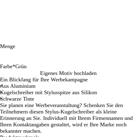
Menge
Farbe
*
Grün
M
G
S
W
B
L
Eigenes Motiv hochladen
e
r
c
e
l
i
Ein Blickfang für Ihre Werbekampagne
t
ü
h
i
a
l
Aus Aluminium
a
n
w
n
u
a
Kugelschreiber mit Stylusspitze aus Silikon
l
a
r
Schwarze Tinte
l
r
o
Sie planen eine Werbeveranstaltung? Schenken Sie den
i
z
t
Teilnehmern diesen Stylus-Kugelschreiber als kleine
s
Erinnerung an Sie. Individuell mit Ihrem Firmennamen und
c
Ihren Kontaktangaben gestaltet, wird er Ihre Marke noch
h
bekannter machen.
G