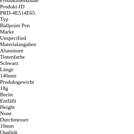
Produktmerkmale
r
Produkt-ID
a
PRD-4E514E65
u
Typ
Ballpoint Pen
Marke
Unspecified
Materialangaben
Aluminum
Tintenfarbe
Schwarz
Länge
140mm
Produktgewicht
18g
Breite
Entfällt
Height
None
Durchmesser
10mm
Qualität