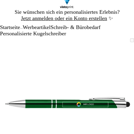
Galeriebild
Sie wünschen sich ein personalisiertes Erlebnis?
1
Jetzt anmelden oder ein Konto erstellen
✨
von
Startseite
Werbeartikel
Schreib- & Bürobedarf
1
...
Personalisierte Kugelschreiber
Galeriebild
Vergrößer-/verkleinerbares
Zoom
Verwenden
Klicken
1
Bild
auf
Sie
zum
von
Minimum
die
Vergrößern
1
Tasten
+
und
-
zum
Zoomen
und
die
Pfeiltasten
zum
Schwenken.