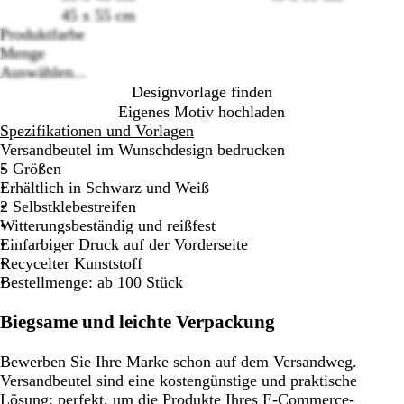
45 x 55 cm
Loading
Produktfarbe
options
W
S
Menge
e
c
Auswählen...
i
h
Designvorlage finden
ß
w
Eigenes Motiv hochladen
a
Spezifikationen und Vorlagen
r
Versandbeutel im Wunschdesign bedrucken
z
5 Größen
Erhältlich in Schwarz und Weiß
2 Selbstklebestreifen
Witterungsbeständig und reißfest
Einfarbiger Druck auf der Vorderseite
Recycelter Kunststoff
Bestellmenge: ab 100 Stück
Biegsame und leichte Verpackung
Bewerben Sie Ihre Marke schon auf dem Versandweg.
Versandbeutel sind eine kostengünstige und praktische
Lösung; perfekt, um die Produkte Ihres E-Commerce-