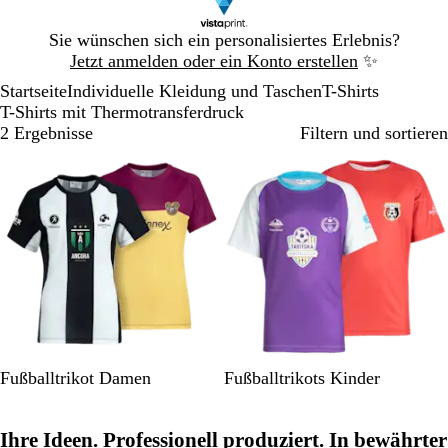
Galeriebild
Sie wünschen sich ein personalisiertes Erlebnis?
1
Jetzt anmelden oder ein Konto erstellen
✨
von
Startseite
Individuelle Kleidung und Taschen
T-Shirts
1
T-Shirts mit Thermotransferdruck
2 Ergebnisse
Filtern und sortieren
S
W
R
G
B
S
B
L
B
G
Fußballtrikot Damen
Fußballtrikots Kinder
c
e
o
e
l
c
e
i
l
r
h
i
t
l
a
h
i
l
a
ü
Ihre Ideen. Professionell produziert. In bewährter
w
ß
b
u
w
g
a
u
n