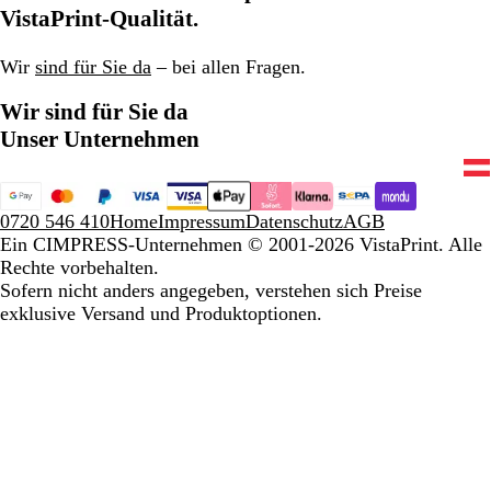
a
a
e
VistaPrint-Qualität.
r
r
z
z
Wir
sind für Sie da
– bei allen Fragen.
Wir sind für Sie da
Unser Unternehmen
0720 546 410
Home
Impressum
Datenschutz
AGB
Ein CIMPRESS-Unternehmen
© 2001-2026 VistaPrint. Alle
Rechte vorbehalten.
Sofern nicht anders angegeben, verstehen sich Preise
exklusive Versand und Produktoptionen.