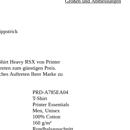
Größen und Abmessungen
n
n.
Schwenken.
Schwenken.
Schwenken.
ippstrick
Shirt Heavy RSX von Printer
treten zum günstigen Preis.
ches Auftreten Ihrer Marke zu
PRD-A785EA04
T-Shirt
Printer Essentials
Men, Unisex
100% Cotton
160 g/m²
Rundhalsausschnitt