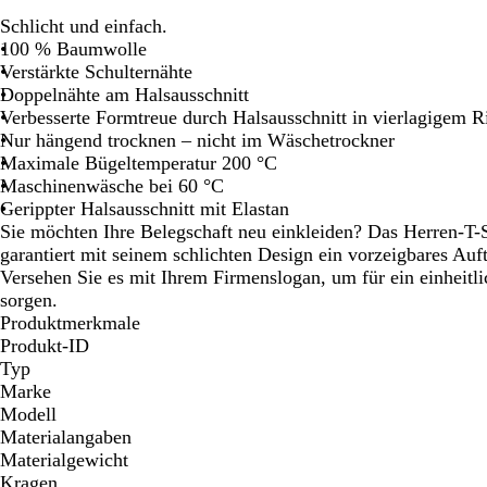
Schwenken.
Schwenken.
Schwenken.
Schwenken.
Schwenke
Schlicht und einfach.
100 % Baumwolle
Verstärkte Schulternähte
Doppelnähte am Halsausschnitt
Verbesserte Formtreue durch Halsausschnitt in vierlagigem R
Nur hängend trocknen – nicht im Wäschetrockner
Maximale Bügeltemperatur 200 °C
Maschinenwäsche bei 60 °C
Gerippter Halsausschnitt mit Elastan
Sie möchten Ihre Belegschaft neu einkleiden? Das Herren-T-
garantiert mit seinem schlichten Design ein vorzeigbares Auf
Versehen Sie es mit Ihrem Firmenslogan, um für ein einheitli
sorgen.
Produktmerkmale
Produkt-ID
Typ
Marke
Modell
Materialangaben
Materialgewicht
Kragen