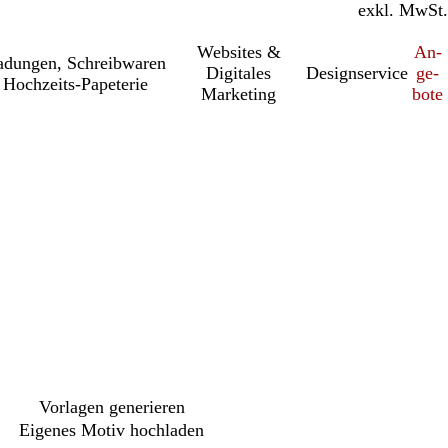
inkl. MwSt.
exkl. MwSt.
Websites &
An­­
a­dung­en, Schreib­wa­ren
Digitales
Designservice
ge­­
Hochzeits-Papeterie
Marketing
bo­­te
h
Vorlagen generieren
Eigenes Motiv hochladen