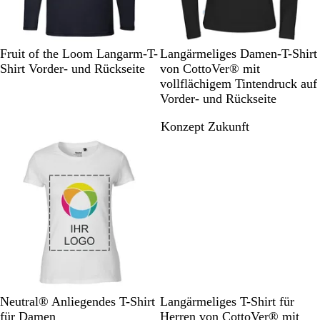
T
B
R
N
Y
w
Fruit of the Loom Langarm-T-
Langärmeliges Damen-T-Shirt
i
l
o
a
e
h
Shirt Vorder- und Rückseite
von CottoVer® mit
e
a
y
v
l
i
vollflächigem Tintendruck auf
f
c
a
y
l
t
Vorder- und Rückseite
e
k
l
o
e
Konzept Zukunft
s
B
w
M
l
a
u
r
e
i
n
e
b
l
a
u
W
M
S
B
N
R
Y
O
Neutral® Anliegendes T-Shirt
Langärmeliges T-Shirt für
e
a
c
l
a
o
e
r
für Damen
Herren von CottoVer® mit