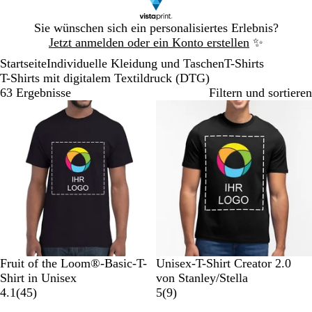
Galeriebild
Sie wünschen sich ein personalisiertes Erlebnis?
1
Jetzt anmelden oder ein Konto erstellen
✨
von
Startseite
Individuelle Kleidung und Taschen
T-Shirts
1
T-Shirts mit digitalem Textildruck (DTG)
63 Ergebnisse
Filtern und sortieren
Bestseller
S
M
K
G
O
S
W
W
V
S
Fruit of the Loom®-Basic-T-
Unisex-T-Shirt Creator 2.0
c
a
ö
r
r
c
ü
e
i
p
Shirt in Unisex
von Stanley/Stella
h
r
n
a
a
4
h
s
i
n
e
9
4.1
(
45
)
5
(
9
)
w
i
i
u
n
5
w
t
ß
t
k
B