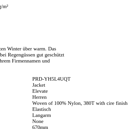
Schwenken.
g/m²
zen Winter über warm. Das
 bei Regengüssen gut geschützt
t Ihrem Firmennamen und
PRD-YH5L4UQT
Jacket
Elevate
Herren
Woven of 100% Nylon, 380T with cire finish
Elastisch
Langarm
None
670mm