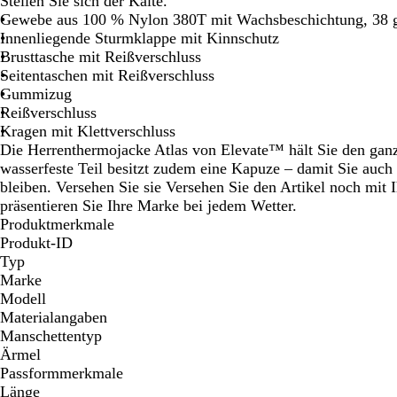
Stellen Sie sich der Kälte.
Schwenken.
Schwenken.
Gewebe aus 100 % Nylon 380T mit Wachsbeschichtung, 38 
Innenliegende Sturmklappe mit Kinnschutz
Brusttasche mit Reißverschluss
Seitentaschen mit Reißverschluss
Gummizug
Reißverschluss
Kragen mit Klettverschluss
Die Herrenthermojacke Atlas von Elevate™ hält Sie den gan
wasserfeste Teil besitzt zudem eine Kapuze – damit Sie auch
bleiben. Versehen Sie sie Versehen Sie den Artikel noch mi
präsentieren Sie Ihre Marke bei jedem Wetter.
Produktmerkmale
Produkt-ID
Typ
Marke
Modell
Materialangaben
Manschettentyp
Ärmel
Passformmerkmale
Länge