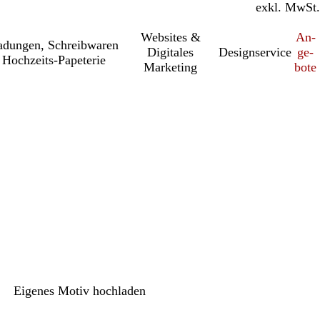
inkl. MwSt.
exkl. MwSt.
Websites &
An­­
a­dung­en, Schreib­wa­ren
Digitales
Designservice
ge­­
Hochzeits-Papeterie
Marketing
bo­­te
h
Eigenes Motiv hochladen