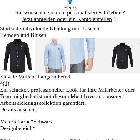
Galeriebild
Sie wünschen sich ein personalisiertes Erlebnis?
1
Jetzt anmelden oder ein Konto erstellen
✨
von
Startseite
Individuelle Kleidung und Taschen
1
Hemden und Blusen
Galeriebild
Vergrößer-/verkleinerbares
Zoom
Verwenden
Klicken
Vergrößer-/verkleinerbares
Zoom
Verwenden
Klicken
Vergrößer-/verkleinerb
Zoom
Verwenden
Klicken
Vergröß
Zoom
Verwen
Klicken
1
Bild
auf
Sie
zum
Bild
auf
Sie
zum
Bild
auf
Sie
zum
Bild
auf
Sie
zum
von
Minimum
die
Vergrößern
Minimum
die
Vergrößern
Minimum
die
Vergrößern
Minim
die
Vergröß
4
Tasten
Tasten
Tasten
Tasten
+
+
+
+
und
und
und
und
Elevate Vaillant Langarmhemd
-
-
-
-
Bewertungen
4
(
1
)
zum
zum
zum
zum
1
Ein schicker, professioneller Look für Ihre Mitarbeiter oder
Zoomen
Zoomen
Zoomen
Zoome
lesen
Teammitglieder ist mit diesem Must-have aus unserer
und
und
und
und
Arbeitskleidungskollektion garantiert.
die
die
die
die
Details ansehen
Pfeiltasten
Pfeiltasten
Pfeiltasten
Pfeiltas
zum
zum
zum
zum
Materialfarbe
*
Schwarz
Schwenken.
Schwenken.
Schwenken.
Schwen
B
S
W
Designbereich
*
l
c
e