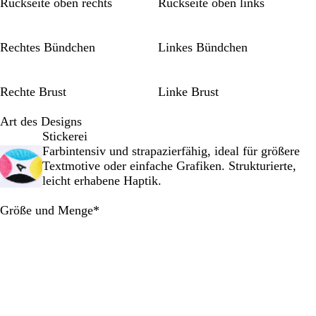
a
h
i
Rückseite oben rechts
Rückseite oben links
u
w
ß
a
r
Rechtes Bündchen
Linkes Bündchen
z
Rechte Brust
Linke Brust
Art des Designs
Stickerei
Farbintensiv und strapazierfähig, ideal für größere
Textmotive oder einfache Grafiken. Strukturierte,
leicht erhabene Haptik.
Erforderlich
Größe und Menge
*