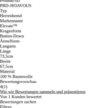
Produkt-ID
PRD-JH3AVOUS
Typ
Herrenhemd
Markenname
Elevate™
Kragenform
Button-Down
Ärmelform
Langarm
Länge
73,5cm
Breite
67,5cm
Material
100 % Baumwolle
Bewertungsvorschau
1
4
(
1
)
Bewertungen
Wie wir Bewertungen sammeln und präsentieren
Von 1 Kunden bewertet
Meine
Sucheingaben
Filtern