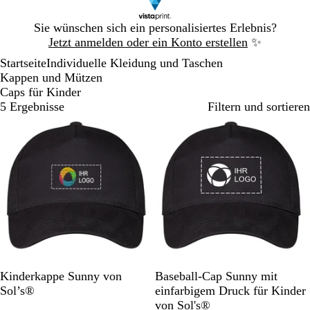
Galeriebild
Sie wünschen sich ein personalisiertes Erlebnis?
1
Jetzt anmelden oder ein Konto erstellen
✨
von
Startseite
Individuelle Kleidung und Taschen
1
Kappen und Mützen
Caps für Kinder
5 Ergebnisse
Filtern und sortieren
S
F
R
F
W
S
R
K
W
G
Kinderkappe Sunny von
Baseball-Cap Sunny mit
c
r
o
u
e
c
o
ö
e
o
Sol’s®
einfarbigem Druck für Kinder
h
a
t
c
i
h
t
n
i
l
von Sol's®