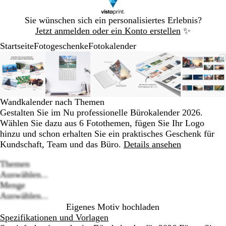
Galeriebild
Sie wünschen sich ein personalisiertes Erlebnis?
1
Jetzt anmelden oder ein Konto erstellen
✨
von
Startseite
Fotogeschenke
Fotokalender
1
Galeriebild
Vergrößer-/verkleinerbares
Zoom
Verwenden
Klicken
Vergrößer-/verkleinerbares
Zoom
Verwenden
Klicken
Vergrößer-/verkleinerbares
Zoom
Verwenden
Klicken
Vergrößer-/verklei
Zoom
Verwenden
Klicken
Vergrö
Zoom
Verwe
Klick
1
Bild
auf
Sie
zum
Bild
auf
Sie
zum
Bild
auf
Sie
zum
Bild
auf
Sie
zum
Bild
auf
Sie
zum
von
Minimum
die
Vergrößern
Minimum
die
Vergrößern
Minimum
die
Vergrößern
Minimum
die
Vergrößern
Mini
die
Vergr
5
Tasten
Tasten
Tasten
Tasten
Taste
+
+
+
+
+
Wandkalender nach Themen
und
und
und
und
und
Gestalten Sie im Nu professionelle Bürokalender 2026.
-
-
-
-
-
Wählen Sie dazu aus 6 Fotothemen, fügen Sie Ihr Logo
zum
zum
zum
zum
zum
hinzu und schon erhalten Sie ein praktisches Geschenk für
Zoomen
Zoomen
Zoomen
Zoomen
Zoom
Kundschaft, Team und das Büro.
Details ansehen
und
und
und
und
und
die
die
die
die
die
Themen
Pfeiltasten
Pfeiltasten
Pfeiltasten
Pfeiltasten
Pfeilt
Auswählen...
zum
zum
zum
zum
zum
Loading
Menge
Schwenken.
Schwenken.
Schwenken.
Schwenken.
Schwe
options
Auswählen...
Eigenes Motiv hochladen
Spezifikationen und Vorlagen