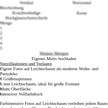
Vertikal
Horizontal
Beschichtung
Kratzbeständige
Keine
Hochglanzschutzschicht
Loading
Menge
options
1
2
3
4
5
Weitere Mengen
Eigenes Motiv hochladen
Spezifikationen und Vorlagen
Eigene Fotos auf Leichtschaum als moderne Wohn- und
Partydeko
5 Größenoptionen
5 mm Leichtschaum, ideal für große Formate
Matte Oberfläche
Intensiver Vollfarbdruck
Farbintensive Fotos auf Leichtschaum verleihen jedem Raum