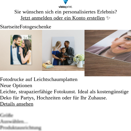
Galeriebild
Sie wünschen sich ein personalisiertes Erlebnis?
1
Jetzt anmelden oder ein Konto erstellen
✨
von
Startseite
Fotogeschenke
1
Galeriebild
Vergrößer-/verkleinerbares
Zoom
Verwenden
Klicken
Vergrößer-/verkleinerbares
Zoom
Verwenden
Klicken
Vergrößer-
Zoom
Verwenden
Klicken
1
Bild
auf
Sie
zum
Bild
auf
Sie
zum
Bild
auf
Sie
zum
von
Minimum
die
Vergrößern
Minimum
die
Vergrößern
Minimum
die
Vergrößer
3
Tasten
Tasten
Tasten
+
+
+
und
und
und
-
-
-
zum
zum
zum
Fotodrucke auf Leichtschaumplatten
Zoomen
Zoomen
Zoomen
Neue Optionen
und
und
und
Leichte, strapazierfähige Fotokunst. Ideal als kostengünstige
die
die
die
Deko für Partys, Hochzeiten oder für Ihr Zuhause.
Pfeiltasten
Pfeiltasten
Pfeiltasten
Details ansehen
zum
zum
zum
Schwenken.
Schwenken.
Schwenken
Größe
Auswählen...
Produktausrichtung