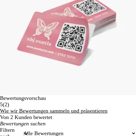
Bewertungsvorschau
2
5
(
2
)
Bewertungen
Wie wir Bewertungen sammeln und präsentieren
Von 2 Kunden bewertet
Meine
Sucheingaben
Filtern